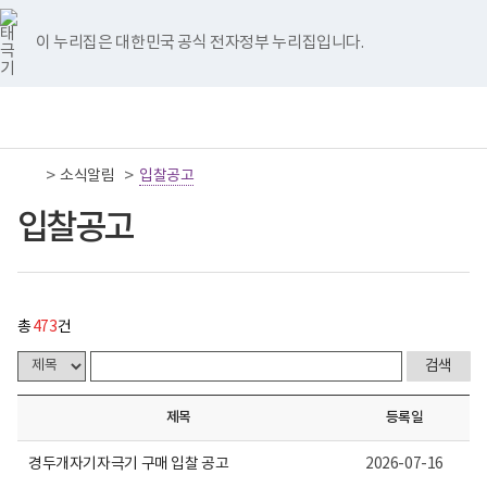
너
입
국
국
국
국
국
처
이
다
끝
비
찰
립
립
립
립
립
767px
공
나
나
나
나
나
이 누리집은 대한민국 공식 전자정부 누리집입니다.
이
고
음
전
음
페
주
주
주
주
주
하
게
병
병
병
병
병
시
원
원
원
원
원
페
페
페
이
책
전
통
물
트
페
네
유
인
임
체
합
목
위
이
이
튜
스
이
이
이
지
운
메
검
록
터
스
버
브
타
영
뉴
색
-
이
북
이
이
그
>
>
소식알림
기
입찰공고
지
지
지
이
번
동
이
동
동
램
관
호,
동
이
보
입찰공고
제
이
이
이
동
동
건
목,
복
작
동
동
동
지
성
부
자,
국
등
립
록
총
473
건
나
일,
주
첨
병
부,
원
조
로
회
제목
등록일
고
수
내
용
경두개자기자극기 구매 입찰 공고
2026-07-16
이