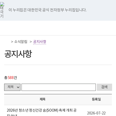
너
공
국
국
국
국
국
처
이
다
끝
비
지
립
립
립
립
립
767px
사
나
나
나
나
나
이 누리집은 대한민국 공식 전자정부 누리집입니다.
이
항
음
전
음
페
주
주
주
주
주
하
게
병
병
병
병
병
시
원
원
원
원
원
페
페
페
이
책
전
통
물
트
페
네
유
인
임
체
합
목
위
이
이
튜
스
이
이
이
지
운
메
검
록
터
스
버
브
타
영
뉴
색
-
이
북
이
이
그
>
>
소식알림
기
공지사항
지
지
지
이
번
동
이
동
동
램
관
호,
동
이
보
공지사항
제
이
이
이
동
동
건
목,
복
작
동
동
동
지
성
부
자,
국
등
립
록
총
588
건
나
일,
주
첨
병
부,
원
조
로
회
제목
등록일
고
수
내
용
2026년 청소년 정신건강 숨(SOOM) 축제 개최 공
2026-07-22
이