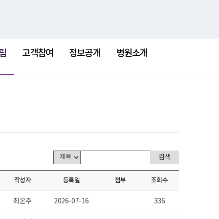
검
검
맵
색
색
어
림
고객참여
정보공개
병원소개
작성자
등록일
첨부
조회수
최온주
2026-07-16
336