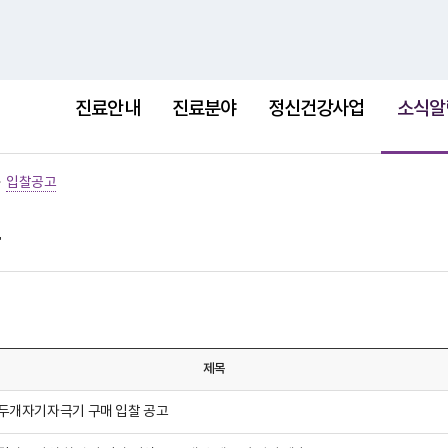
홈
사이트
선
택
진료안내
진료분야
정신건강사업
소식알
됨
>
입찰공고
제목
두개자기자극기 구매 입찰 공고