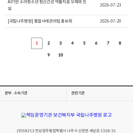
AI기반 소아청소년 정신건강 약물치료 오해와 진
2026-07-23
실
[국립나주병원] 통합사례관리팀 홍보회
2026-07-20
1
2
3
4
5
6
7
8
9
10
본부 · 소속기관
관련기관
(우)
전남광주통합특별시 나주시 산포면 세남로
58213
1328-31