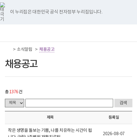
너
채
국
국
국
국
국
새
새
새
새
새
처
이
다
끝
비
용
립
립
립
립
립
글
글
글
글
글
767px
공
나
나
나
나
나
이 누리집은 대한민국 공식 전자정부 누리집입니다.
이
고
음
전
음
페
주
주
주
주
주
하
게
병
병
병
병
병
시
원
원
원
원
원
페
페
페
이
책
전
통
물
트
페
네
유
인
임
체
합
목
위
이
이
튜
스
이
이
이
지
운
메
검
록
터
스
버
브
타
영
뉴
색
-
이
북
이
이
그
>
>
소식알림
기
채용공고
지
지
지
이
번
동
이
동
동
램
관
호,
동
이
보
채용공고
제
이
이
이
동
동
건
목,
복
작
동
동
동
지
성
부
자,
국
등
립
록
총
1376
건
나
일,
주
첨
병
부,
원
조
로
회
제목
등록일
고
수
내
용
작은 생명을 돌보는 기쁨, 나를 치유하는 시간이 됩
2026-08-07
이