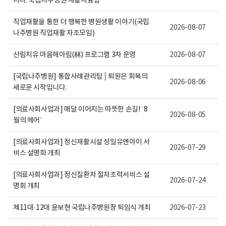
니다. 국립나주병원 재활치료팀
보
여
집
직업재활을 통한 더 행복한 병원생활 이야기(국립
2026-08-07
니
나주병원 직업재활 자조모임)
다.
산림치유 마음헤아림(林) 프로그램 3차 운영
2026-08-07
[국립나주병원] 통합사례관리팀 │퇴원은 회복의
2026-08-06
새로운 시작입니다.
[의료사회사업과] 매달 이어지는 따뜻한 손길! ´8
2026-08-05
월의 헤어´
[의료사회사업과] 정신재활시설 성일유엔아이 서
2026-07-29
비스 설명회 개최
[의료사회사업과] 정신질환자 절차조력서비스 설
2026-07-24
명회 개최
제11대·12대 윤보현 국립나주병원장 퇴임식 개최
2026-07-23