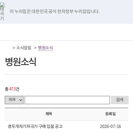
너
병
국
국
국
국
국
처
이
다
끝
비
원
립
립
립
립
립
767px
소
나
나
나
나
나
이 누리집은 대한민국 공식 전자정부 누리집입니다.
이
식
음
전
음
페
주
주
주
주
주
하
게
병
병
병
병
병
시
원
원
원
원
원
페
페
페
이
책
전
통
물
트
페
네
유
인
임
체
합
목
위
이
이
튜
스
이
이
이
지
운
메
검
록
터
스
버
브
타
영
뉴
색
-
이
북
이
이
그
>
>
소식알림
기
병원소식
지
지
지
이
번
동
이
동
동
램
관
호,
동
이
보
병원소식
제
이
이
이
동
동
건
목,
복
작
동
동
동
지
성
부
자,
국
등
립
록
총
473
건
나
일,
주
첨
병
부,
원
조
로
회
제목
등록일
고
수
내
용
경두개자기자극기 구매 입찰 공고
2026-07-16
이