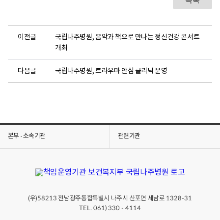
목록
이전글
국립나주병원, 음악과 책으로 만나는 정신건강 콘서트
개최
다음글
국립나주병원, 트라우마 안심 클리닉 운영
본부 · 소속기관
관련기관
(우)
전남광주통합특별시 나주시 산포면 세남로
58213
1328-31
TEL. 061) 330 - 4114