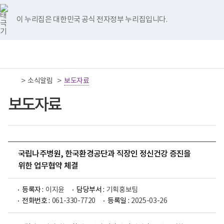
너
국
국
국
국
국
비
립
립
립
립
립
767px
나
나
나
나
나
이 누리집은 대한민국 공식 전자정부 누리집입니다.
이
주
주
주
주
주
하
병
병
병
병
병
원
원
원
원
원
책
전
통
트
페
네
유
인
임
체
합
위
이
이
튜
스
운
메
검
터
스
버
브
타
영
뉴
색
이
북
이
이
그
>
>
소식알림
기
보도자료
동
이
동
동
램
관
동
이
보
보도자료
동
건
복
지
부
국
립
나
국립나주병원, 한국환경공단과 직장인 정신건강 증진을
주
위한 업무협약 체결
병
원
로
등록자 :
이지윤
담당부서 :
기획홍보팀
고
전화번호 :
061-330-7720
등록일 :
2025-03-26