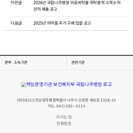
이전글
2026년 국립나주병원 의료세탁물 위탁용역 소액수의
견적 제출 공고
다음글
2025년 의약품 추가 구매 입찰 공고
본부 · 소속기관
관련기관
(우)
전남광주통합특별시 나주시 산포면 세남로
58213
1328-31
TEL. 061) 330 - 4114
오시는 길
전화번호