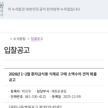
너
국
국
국
국
국
비
립
립
립
립
립
767px
나
나
나
나
나
이 누리집은 대한민국 공식 전자정부 누리집입니다.
이
주
주
주
주
주
하
병
병
병
병
병
원
원
원
원
원
책
전
통
트
페
네
유
인
임
체
합
위
이
이
튜
스
운
메
검
터
스
버
브
타
영
뉴
색
이
북
이
이
그
>
>
소식알림
기
입찰공고
동
이
동
동
램
관
동
이
보
입찰공고
동
건
복
지
부
국
립
나
2026년 1~2월 환자급식용 식재료 구매 소액수의 견적 제출
주
공고
병
원
로
등록자 :
박은주
담당부서 :
재정운용팀
고
전화번호 :
061-330-4121
등록일 :
2025-12-09
[국립나주병원공고 제2025-82호]