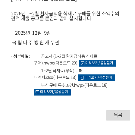
2026년 1~2월 환자급식용 식재료 구매를 위한 소액수의
견적 제출 공고를 붙임과 같이 실시합니다.
2025년 12월 9일
국 립 나 주 병 원 재 무관
파
파
파
첨부파일 :
공고서 (1~2월 환자급식용 식재료
일
일
일
구매).hwpx
(다운로드:20)
미리보기/음성듣기
뷰
뷰
뷰
어
어
어
1~2월 식재료(부식) 구매
로
로
로
내역서.xlsx
(다운로드:18)
미리보기/음성듣기
부식 구매 특수조건.hwpx
(다운로드:18)
미리보기/음성듣기
목록