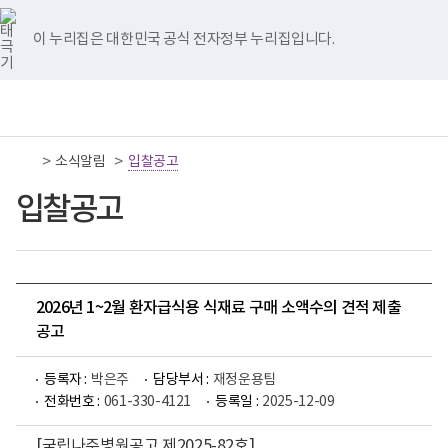
너
국
국
국
국
국
비
립
립
립
립
립
767px
나
나
나
나
나
이 누리집은 대한민국 공식 전자정부 누리집입니다.
이
주
주
주
주
주
하
병
병
병
병
병
원
원
원
원
원
책
전
통
트
페
네
유
인
임
체
합
위
이
이
튜
스
운
메
검
터
스
버
브
타
영
뉴
색
이
북
이
이
그
>
>
소식알림
기
입찰공고
동
이
동
동
램
관
동
이
보
입찰공고
동
건
복
지
부
국
립
나
2026년 1~2월 환자급식용 식재료 구매 소액수의 견적 제출
주
공고
병
원
로
등록자 :
박은주
담당부서 :
재정운용팀
고
전화번호 :
061-330-4121
등록일 :
2025-12-09
[국립나주병원공고 제2025-82호]