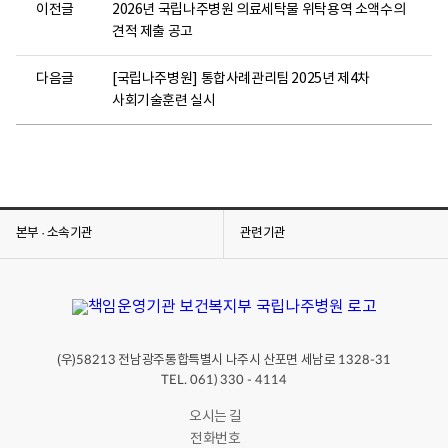
이전글
2026년 국립나주병원 의료세탁물 위탁용역 소액수의
견적 제출 공고
다음글
[국립나주병원] 통합사례관리팀 2025년 제4차
사회기술훈련 실시
본부 · 소속기관
관련기관
(우)
전남광주통합특별시 나주시 산포면 세남로
58213
1328-31
TEL. 061) 330 - 4114
오시는 길
전화번호