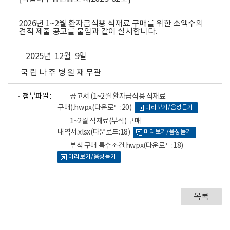
2026년 1~2월 환자급식용 식재료 구매를 위한 소액수의
견적 제출 공고를 붙임과 같이 실시합니다.
2025년 12월 9일
국 립 나 주 병 원 재 무관
파
파
파
첨부파일 :
공고서 (1~2월 환자급식용 식재료
일
일
일
구매).hwpx
(다운로드:20)
미리보기/음성듣기
뷰
뷰
뷰
어
어
어
1~2월 식재료(부식) 구매
로
로
로
내역서.xlsx
(다운로드:18)
미리보기/음성듣기
부식 구매 특수조건.hwpx
(다운로드:18)
미리보기/음성듣기
목록