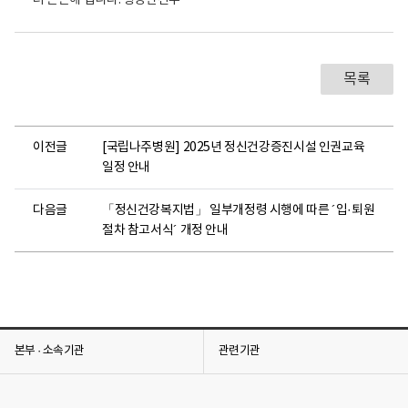
목록
이전글
[국립나주병원] 2025년 정신건강증진시설 인권교육
일정 안내
다음글
「정신건강복지법」 일부개정령 시행에 따른 ´입·퇴원
절차 참고서식´ 개정 안내
본부 · 소속기관
관련기관