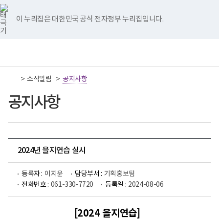
너
국
국
국
국
국
비
립
립
립
립
립
767px
나
나
나
나
나
이 누리집은 대한민국 공식 전자정부 누리집입니다.
이
주
주
주
주
주
하
병
병
병
병
병
원
원
원
원
원
책
전
통
트
페
네
유
인
임
체
합
위
이
이
튜
스
운
메
검
터
스
버
브
타
영
뉴
색
이
북
이
이
그
>
>
소식알림
기
공지사항
동
이
동
동
램
관
동
이
보
공지사항
동
건
복
지
부
국
립
나
2024년 을지연습 실시
주
병
원
등록자 :
이지윤
담당부서 :
기획홍보팀
로
전화번호 :
061-330-7720
등록일 :
2024-08-06
고
[2024 을지연습]