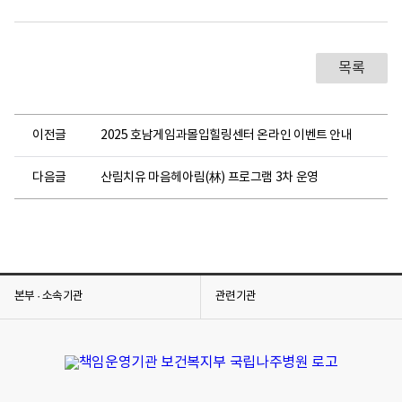
주
병
원
인
권
목록
교
육
2
이전글
2025 호남게임과몰입힐링센터 온라인 이벤트 안내
0
2
5
다음글
산림치유 마음헤아림(林) 프로그램 3차 운영
년
제
4
차
정
신
본부 · 소속기관
관련기관
건
강
증
진
시