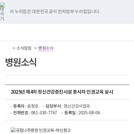
너
국
국
국
국
국
비
립
립
립
립
립
767px
나
나
나
나
나
이 누리집은 대한민국 공식 전자정부 누리집입니다.
이
주
주
주
주
주
하
병
병
병
병
병
원
원
원
원
원
책
전
통
트
페
네
유
인
임
체
합
위
이
이
튜
스
운
메
검
터
스
버
브
타
영
뉴
색
이
북
이
이
그
>
>
소식알림
기
병원소식
동
이
동
동
램
관
동
이
보
병원소식
동
건
복
지
부
국
립
나
2025년 제4차 정신건강증진시설 종사자 인권교육 실시
주
병
원
등록자 :
윤정호
담당부서 :
정신건강사업과
로
전화번호 :
061-330-7767
등록일 :
2025-08-06
고
국
립
나