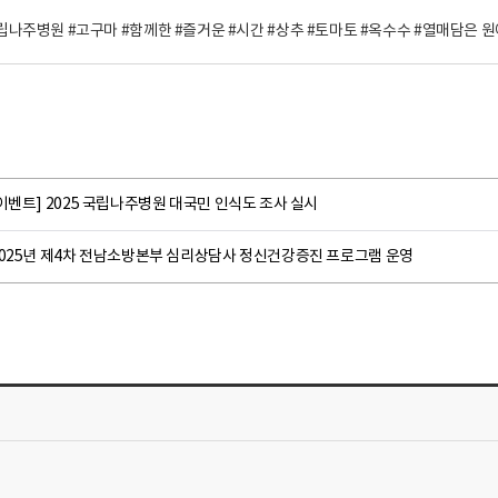
립나주병원 #고구마 #함께한 #즐거운 #시간 #상추 #토마토 #옥수수 #열매담은 
이벤트] 2025 국립나주병원 대국민 인식도 조사 실시
2025년 제4차 전남소방본부 심리상담사 정신건강증진 프로그램 운영