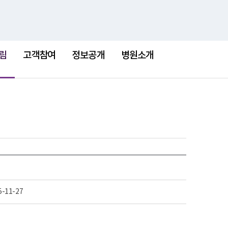
검
검
맵
색
색
어
림
고객참여
정보공개
병원소개
5-11-27