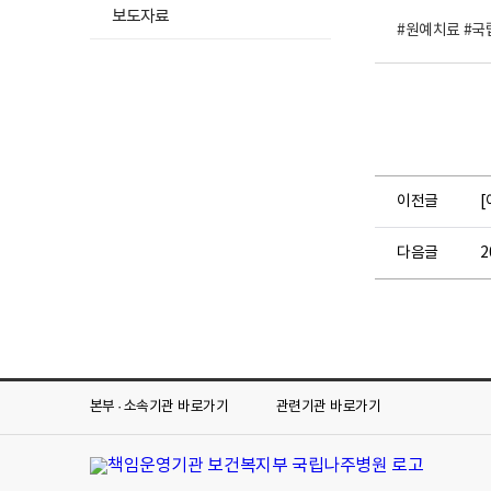
속
보도자료
농
#원예치료 #국
산
물
나
주
댁
농
사
전
남
이전글
[
나
주
다음글
청
정
지
역
에
서
재
배
한
본부 · 소속기관
바로가기
관련기관
바로가기
싱
싱
한
농
산