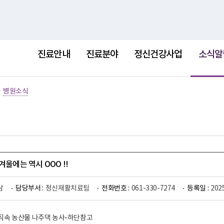
홈
사이트
선
택
진료안내
진료분야
정신건강사업
소식알
됨
>
병원소식
겨울에는 역시 OOO !!
남
담당부서 :
정신재활치료팀
전화번호 :
061-330-7274
등록일 :
202