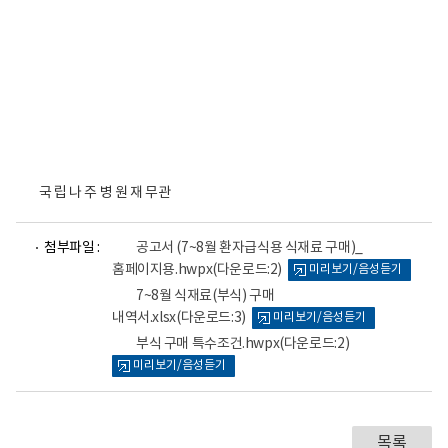
국 립 나 주 병 원 재 무관
파
파
파
첨부파일 :
공고서 (7~8월 환자급식용 식재료 구매)_
일
일
일
홈페이지용.hwpx
(다운로드:2)
미리보기/음성듣기
뷰
뷰
뷰
어
어
어
7~8월 식재료(부식) 구매
로
로
로
내역서.xlsx
(다운로드:3)
미리보기/음성듣기
부식 구매 특수조건.hwpx
(다운로드:2)
미리보기/음성듣기
목록