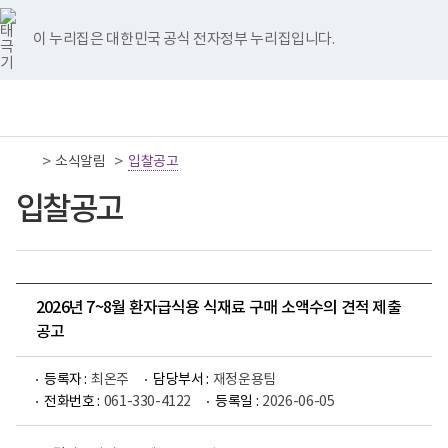
너
국
국
국
국
국
비
립
립
립
립
립
767px
나
나
나
나
나
이 누리집은 대한민국 공식 전자정부 누리집입니다.
이
주
주
주
주
주
하
병
병
병
병
병
원
원
원
원
원
책
전
통
트
페
네
유
인
임
체
합
위
이
이
튜
스
운
메
검
터
스
버
브
타
영
뉴
색
이
북
이
이
그
>
>
소식알림
기
입찰공고
동
이
동
동
램
관
동
이
보
입찰공고
동
건
복
지
부
국
립
나
2026년 7~8월 환자급식용 식재료 구매 소액수의 견적 제출
주
공고
병
원
로
등록자 :
최온주
담당부서 :
재정운용팀
고
전화번호 :
061-330-4122
등록일 :
2026-06-05