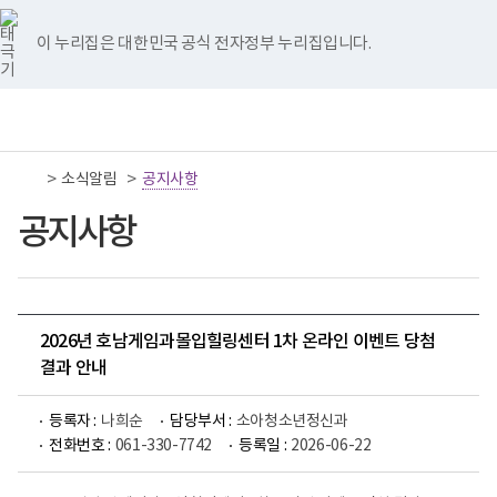
너
국
국
국
국
국
비
립
립
립
립
립
767px
나
나
나
나
나
이 누리집은 대한민국 공식 전자정부 누리집입니다.
이
주
주
주
주
주
하
병
병
병
병
병
원
원
원
원
원
책
전
통
트
페
네
유
인
임
체
합
위
이
이
튜
스
운
메
검
터
스
버
브
타
영
뉴
색
이
북
이
이
그
>
>
소식알림
기
공지사항
동
이
동
동
램
관
동
이
보
공지사항
동
건
복
지
부
국
립
나
2026년 호남게임과몰입힐링센터 1차 온라인 이벤트 당첨
주
결과 안내
병
원
로
등록자 :
나희순
담당부서 :
소아청소년정신과
고
전화번호 :
061-330-7742
등록일 :
2026-06-22