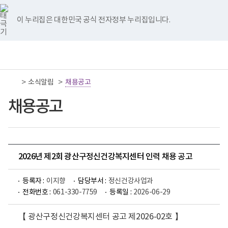
너
국
국
국
국
국
비
립
립
립
립
립
767px
나
나
나
나
나
이 누리집은 대한민국 공식 전자정부 누리집입니다.
이
주
주
주
주
주
하
병
병
병
병
병
원
원
원
원
원
책
전
통
트
페
네
유
인
임
체
합
위
이
이
튜
스
운
메
검
터
스
버
브
타
영
뉴
색
이
북
이
이
그
>
>
소식알림
기
채용공고
동
이
동
동
램
관
동
이
보
채용공고
동
건
복
지
부
국
립
나
2026년 제2회 광산구정신건강복지센터 인력 채용 공고
주
병
원
등록자 :
이지향
담당부서 :
정신건강사업과
로
전화번호 :
061-330-7759
등록일 :
2026-06-29
고
【 광산구정신건강복지센터 공고 제2026-02호
】