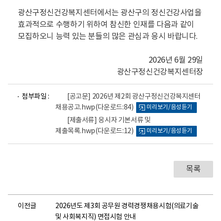
광산구정신건강복지센터에서는 광산구의 정신건강사업을
효과적으로 수행하기 위하여 참신한 인재를 다음과 같이
모집하오니 능력 있는 분들의 많은 관심과 응시 바랍니다.
2026년 6월 29일
광산구정신건강복지센터장
파
파
첨부파일 :
[공고문] 2026년 제2회 광산구정신건강복지센터
일
일
채용공고.hwp
(다운로드:84)
미리보기/음성듣기
뷰
뷰
어
어
[제출서류] 응시자 기본서류 및
로
로
제출목록.hwp
(다운로드:12)
미리보기/음성듣기
목록
이전글
2026년도 제3회 공무원 경력경쟁채용시험(의료기술
및 사회복지직) 면접시험 안내