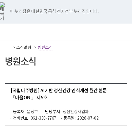
너
국
국
국
국
국
비
립
립
립
립
립
767px
나
나
나
나
나
이 누리집은 대한민국 공식 전자정부 누리집입니다.
이
주
주
주
주
주
하
병
병
병
병
병
원
원
원
원
원
책
전
통
트
페
네
유
인
임
체
합
위
이
이
튜
스
운
메
검
터
스
버
브
타
영
뉴
색
이
북
이
이
그
>
>
소식알림
기
병원소식
동
이
동
동
램
관
동
이
보
병원소식
동
건
복
지
부
국
립
나
[국립나주병원] AI기반 정신건강 인식개선 월간 웹툰
주
「마음ON 」 제5호
병
원
로
등록자 :
윤정호
담당부서 :
정신건강사업과
고
전화번호 :
061-330-7767
등록일 :
2026-07-02