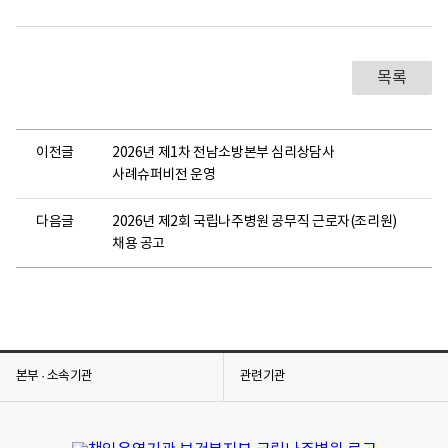
목록
이전글
2026년 제1차 전남소방본부 심리상담사
사례슈퍼비전 운영
다음글
2026년 제2회 국립나주병원 공무직 근로자(조리원)
채용 공고
본부 · 소속기관
관련기관