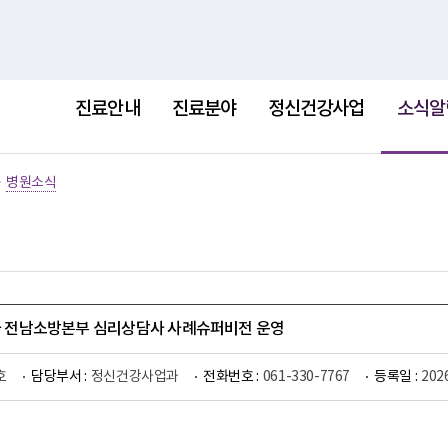
홈
사이트
선
택
진료안내
진료분야
정신건강사업
소식알
됨
>
병원소식
1차 전남소방본부 심리상담사 사례슈퍼비전 운영
호
담당부서 :
정신건강사업과
전화번호 :
061-330-7767
등록일 :
202