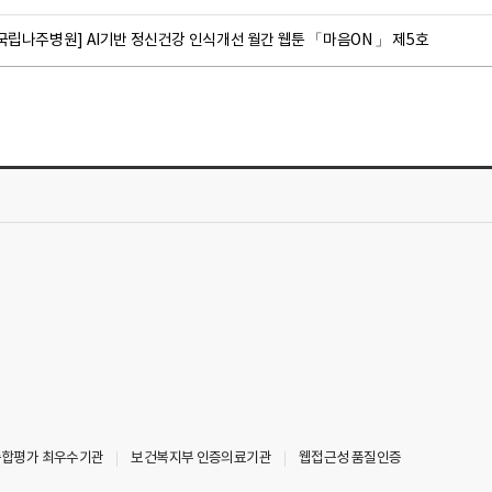
국립나주병원] AI기반 정신건강 인식개선 월간 웹툰 「마음ON 」 제5호
 종합평가 최우수기관
보건복지부 인증의료기관
웹접근성 품질인증