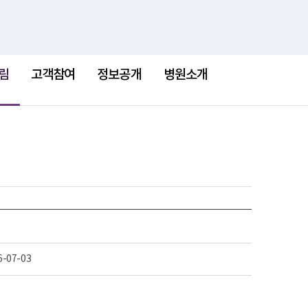
검
검
맵
색
색
어
림
고객참여
정보공개
병원소개
6-07-03