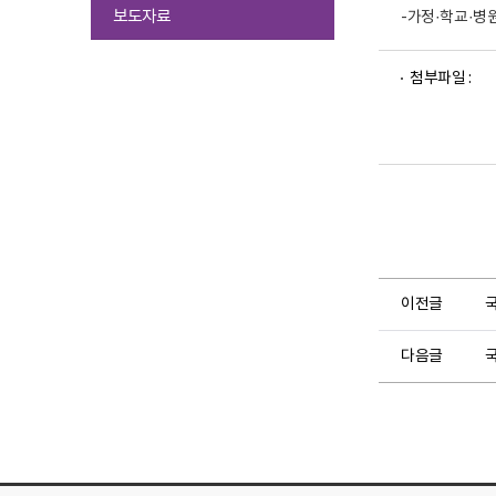
선
보도자료
-가정·학교·병
택
됨
파
파
파
첨부파일 :
일
일
일
뷰
뷰
뷰
어
어
어
로
로
로
이전글
다음글