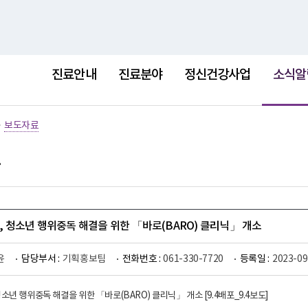
홈
사이트
선
택
진료안내
진료분야
정신건강사업
소식알
됨
>
보도자료
 청소년 행위중독 해결을 위한 「바로(BARO) 클리닉」 개소
윤
담당부서 :
기획홍보팀
전화번호 :
061-330-7720
등록일 :
2023-09
소년 행위중독 해결을 위한 「바로(BARO) 클리닉」 개소 [9.4배포_9.4보도]