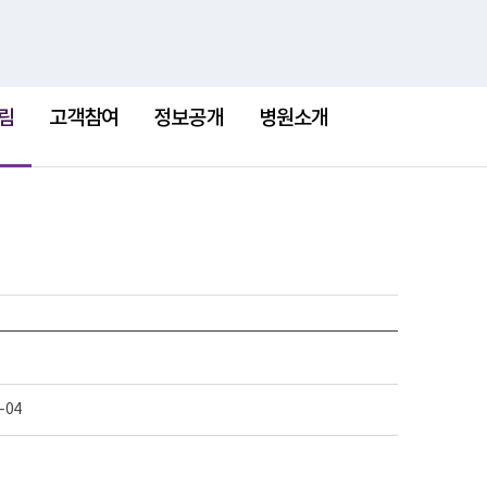
검
검
맵
색
색
어
림
고객참여
정보공개
병원소개
-04