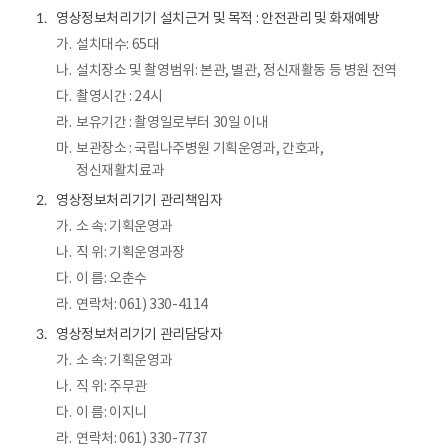
영상정보처리기기 설치근거 및 목적 : 안전관리 및 화재예방
1.
가.
설치대수: 65대
나.
설치장소 및 촬영범위: 본관, 별관, 정신재활동 등 병원 전역
다.
촬영시간 : 24시
라.
보유기간 : 촬영일로부터 30일 이내
마.
보관장소 : 국립나주병원 기획운영과, 간호과,
정신재활치료과
영상정보처리기기 관리책임자
2.
가.
소 속: 기획운영과
나.
직 위: 기획운영과장
다.
이 름: 오춘수
라.
연락처: 061) 330-4114
영상정보처리기기 관리담당자
3.
가.
소 속: 기획운영과
나.
직 위: 주무관
다.
이 름: 이지니
라.
연락처: 061) 330-7737