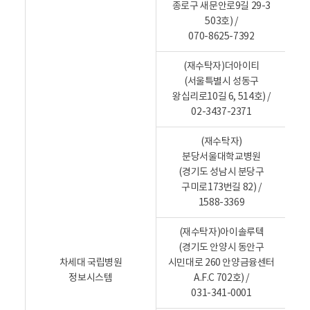
의
다
종로구 새문안로9길 29-3
내
.
503호) /
용
,
070-8625-7392
위
탁
기
(재수탁자)더아이티
간
(서울특별시 성동구
,
운
왕십리로10길 6, 514호) /
위
탁
02-3437-2371
받
는
(재수탁자)
자
관
분당서울대학교병원
리
(경기도 성남시 분당구
현
구미로173번길 82) /
황
의
1588-3369
내
용
을
(재수탁자)아이솔루텍
알
(경기도 안양시 동안구
려
P
차세대 국립병원
시민대로 260 안양금융센터
줍
니
정보시스템
A.F.C 702호) /
다
031-341-0001
.