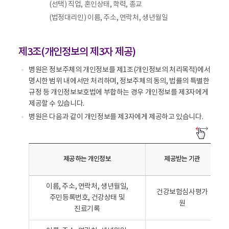
(선택) 직업, 혼인상태, 학력, 종교
,
(법정대리인) 이름, 주소, 연락처, 생년월일
근
거
,
제3조(개인정보의 제3자 제공)
개
인
병원은 정보주체의 개인정보를 제1조(개인정보의 처리목적)에서
정
명시한 범위 내에서만 처리하며, 정보주체의 동의, 법률의 특별한
보
규정 등 개인정보보호법에 부합하는 경우 개인정보를 제3자에게
항
제공할 수 있습니다.
목
병원은 다음과 같이 개인정보를 제3자에게 제공하고 있습니다.
에
병
대
원
한
은
내
제공하는 개인정보
제공받는 기관
다
용
음
를
이름, 주소, 연락처, 생년월일,
과
알
건강보험심사평가
주민등록번호, 건강상태 및
같
려
원
진료기록
이
줍
개
니