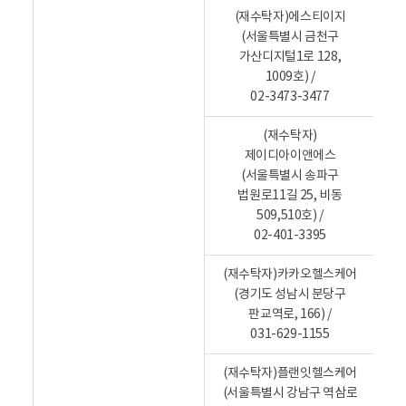
(재수탁자)에스티이지
(서울특별시 금천구
가산디지털1로 128,
1009호) /
02-3473-3477
(재수탁자)
제이디아이앤에스
(서울특별시 송파구
구
법원로11길 25, 비동
509,510호) /
02-401-3395
(재수탁자)카카오헬스케어
(경기도 성남시 분당구
판교역로, 166) /
통
031-629-1155
(재수탁자)플랜잇헬스케어
(서울특별시 강남구 역삼로