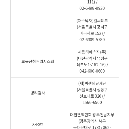
111) /
02-6498-9920
(재수탁자)엘씨테크
(서울특별시 강서구
E
마곡서로 152) /
02-6309-5789
세림티에스지(주)
(대전광역시 유성구
교육신청관리시스템
테크노1로 62-16) /
042-600-0600
(재)씨젠의료재단
(서울특별시 성동구
병리검사
천호대로 320) /
1566-6500
대한결핵협회 광주전남지부
(광주광역시 북구
X-RAY
동대문대로 173) / 062-