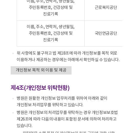
이름, 주소, 연락처, 생년월일,
인
다
주민등록번호, 건강상태 및
근로복지공단
정
.
진료기록
보
를
이름, 주소, 연락처, 생년월일,
제
주민등록번호, 건강상태 및
국민연금공단
3
진료기록
자
에
위 사항에도 불구하고 법 제18조에 따라 개인정보를 목적 외로
게
이용하거나 제공하는 경우에는 아래에서 확인하실 수 있습니다.
제
공
개인정보 목적 외 이용 및 제공
-
개
제4조(개인정보 위탁현황)
인
정
병원은 원활한 개인정보 업무처리를 위하여 아래와 같이
보
개인정보 처리업무를 위탁하고 있습니다.
의
병원은 개인정보의 처리업무를 위탁하는 경우 개인정보보호법
제
제26조에 따라 다음의 내용이 포함된 문서에 의하여 처리하고
3
있습니다.
자