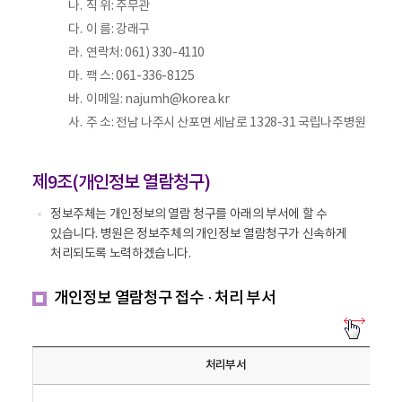
나.
직 위: 주무관
다.
이 름: 강래구
라.
연락처: 061) 330-4110
마.
팩 스: 061-336-8125
바.
이메일: najumh@korea.kr
사.
주 소: 전남 나주시 산포면 세남로 1328-31 국립나주병원
제9조(개인정보 열람청구)
정보주체는 개인정보의 열람 청구를 아래의 부서에 할 수
있습니다. 병원은 정보주체의 개인정보 열람청구가 신속하게
처리되도록 노력하겠습니다.
개인정보 열람청구 접수 · 처리 부서
개
인
정
처리부서
보
열
람