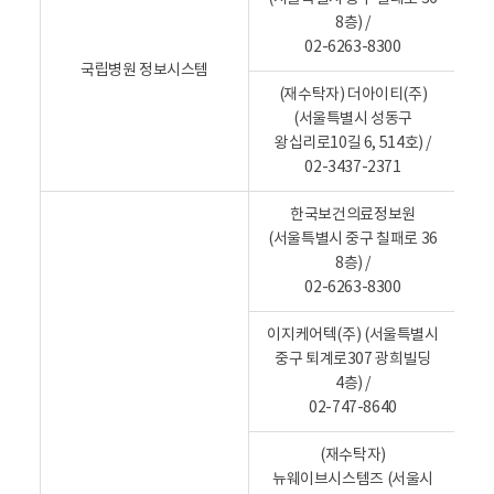
황
제
내
8층) /
용
공
02-6263-8300
-
국
목
개
국립병원 정보시스템
인
적
(재수탁자) 더아이티(주)
정
,
(서울특별시 성동구
보
관
처
왕십리로10길 6, 514호) /
리
련
02-3437-2371
위
법
탁
항
의
한국보건의료정보원
위
목
(서울특별시 중구 칠패로 36
탁
에
8층) /
대
상
대
02-6263-8300
,
한
위
내
탁
이지케어텍(주) (서울특별시
받
용
중구 퇴계로307 광희빌딩
는
를
4층) /
자
알
,
02-747-8640
위
려
탁
줍
(재수탁자)
업
무
니
뉴웨이브시스템즈 (서울시