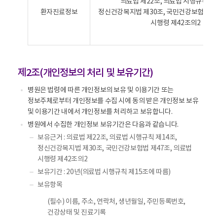
의료법 제22조, 의료법 시행규칙 제1
처
환자진료정보
정신건강복지법 제30조, 국민건강보험법 제4
리
시행령 제42조의2
목
적
-
개
인
제2조(개인정보의 처리 및 보유기간)
정
보
병원은 법령에 따른 개인정보의 보유 및 이용기간 또는
의
정보주체로부터 개인정보를 수집 시에 동의 받은 개인정보 보유
처
및 이용기간 내에서 개인정보를 처리하고 보유합니다.
리
병원에서 수집한 개인정보 보유기간은 다음과 같습니다.
목
보유근거 : 의료법 제22조, 의료법 시행규칙 제14조,
적
정신건강복지법 제30조, 국민건강보험법 제47조, 의료법
의
시행령 제42조의2
개
보유기간 : 20년(의료법 시행규칙 제15조에 따름)
인
보유항목
정
보
(필수) 이름, 주소, 연락처, 생년월일, 주민등록번호,
파
건강상태 및 진료기록
일