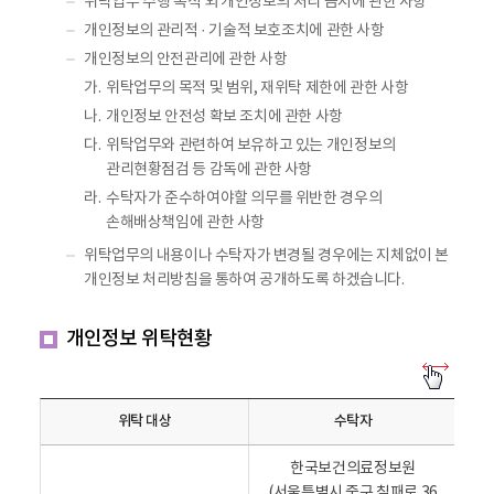
제
위탁업무 수행 목적 외 개인정보의 처리 금지에 관한 사항
공
개인정보의 관리적 · 기술적 보호조치에 관한 사항
하
개인정보의 안전관리에 관한 사항
는
가.
위탁업무의 목적 및 범위, 재위탁 제한에 관한 사항
개
나.
개인정보 안전성 확보 조치에 관한 사항
인
다.
위탁업무와 관련하여 보유하고 있는 개인정보의
정
관리현황점검 등 감독에 관한 사항
보
,
라.
수탁자가 준수하여야할 의무를 위반한 경우의
제
손해배상책임에 관한 사항
공
위탁업무의 내용이나 수탁자가 변경될 경우에는 지체없이 본
받
개인정보 처리방침을 통하여 공개하도록 하겠습니다.
는
기
개인정보 위탁현황
관
,
개
인
제
정
공
위탁 대상
수탁자
보
시
위
탁
기
한국보건의료정보원
현
,
(서울특별시 중구 칠패로 36