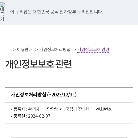
너
국
국
국
국
국
비
립
립
립
립
립
767px
나
나
나
나
나
이 누리집은 대한민국 공식 전자정부 누리집입니다.
이
주
주
주
주
주
하
병
병
병
병
병
원
원
원
원
원
책
전
통
트
페
네
유
인
임
체
합
위
이
이
튜
스
운
메
검
터
스
버
브
타
영
뉴
색
이
북
이
이
그
>
>
>
이용안내
기
개인정보처리방침
개인정보보호 관련
동
이
동
동
램
관
동
이
보
개인정보보호 관련
동
건
복
지
부
국
립
나
개인정보처리방침 (~2023/12/31)
주
병
원
등록자 :
관리자
담당부서 :
국립나주병원
전화번호 :
로
등록일 :
2024-02-07
고