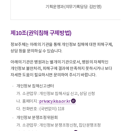
청
기획운영과(의무기록담당: 김민영)
구
접
수
·
처
리
제10조(권익침해 구제방법)
부
서
-
정보주체는 아래의 기관을 통해 개인정보 침해에 대한 피해구제,
개
상담 등을 문의하실 수 있습니다.
인
정
아래의 기관은 병원과는 별개의 기관으로서, 병원의 자체적인
보
열
개인정보 불만처리, 피해구제 결과에 만족하지 못하시거나 보다
람
자세한 도움이 필요하시면 문의하여 주시기 바랍니다.
청
구
개인정보 침해신고센터
의
처
가.
소관업무 : 개인정보 침해사실 신고, 상담 신청
리
부
나.
홈페이지 :
privacy.kisa.or.kr
새
서
창
다.
전화번호 : (국번없이) 118
및
연
개인정보 분쟁조정위원회
락
처
가.
소관업무 : 개인정보 분쟁조정신청, 집단분쟁조정
를