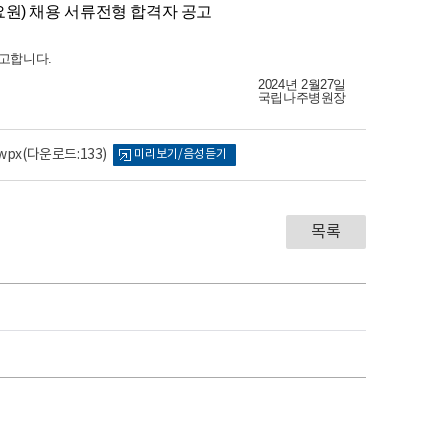
원) 채용 서류전형 합격자 공고
공고합니다.
2024년 2월27일
국립나주병원장
wpx
(다운로드:133)
미리보기/음성듣기
목록
내