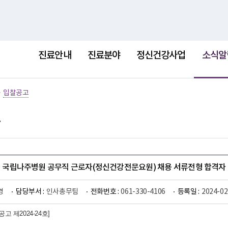
홈
사이트
선
택
진료안내
진료분야
정신건강사업
소식알
됨
>
입찰공고
1회 국립나주병원 공무직 근로자(정신건강전문요원) 채용 서류전형 합격자
경
담당부서 :
인사총무팀
전화번호 :
061-330-4106
등록일 :
2024-02
고 제2024-24호]