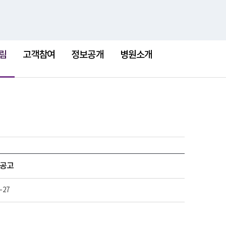
검
검
맵
색
색
어
림
고객참여
정보공개
병원소개
 공고
-27