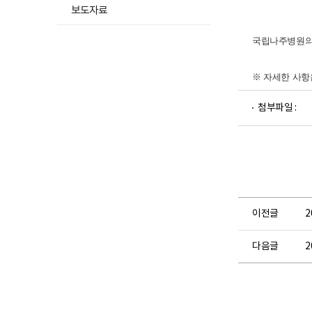
보도자료
국립나주병원의
※ 자세한 사항
파
첨부파일 :
일
뷰
어
로
이전글
다음글