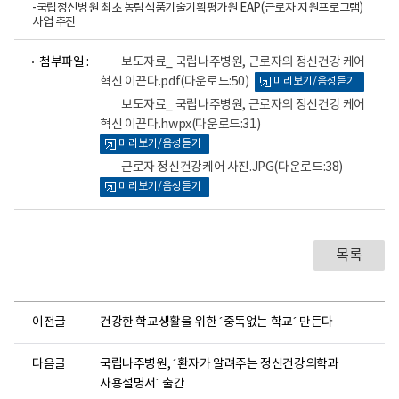
-국립정신병원 최초 농림식품기술기획평가원 EAP(근로자 지원프로그램)
사업 추진
파
파
파
첨부파일 :
보도자료_ 국립나주병원, 근로자의 정신건강 케어
일
일
일
혁신 이끈다.pdf
(다운로드:50)
미리보기/음성듣기
뷰
뷰
뷰
어
어
어
보도자료_ 국립나주병원, 근로자의 정신건강 케어
로
로
로
혁신 이끈다.hwpx
(다운로드:31)
미리보기/음성듣기
근로자 정신건강케어 사진.JPG
(다운로드:38)
미리보기/음성듣기
목록
이전글
건강한 학교생활을 위한 ´중독없는 학교´ 만든다
다음글
국립나주병원, ´환자가 알려주는 정신건강의학과
사용설명서´ 출간