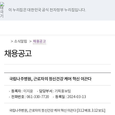
너
국
국
국
국
국
비
립
립
립
립
립
767px
나
나
나
나
나
이 누리집은 대한민국 공식 전자정부 누리집입니다.
이
주
주
주
주
주
하
병
병
병
병
병
원
원
원
원
원
책
전
통
트
페
네
유
인
임
체
합
위
이
이
튜
스
운
메
검
터
스
버
브
타
영
뉴
색
이
북
이
이
그
>
>
소식알림
기
채용공고
동
이
동
동
램
관
동
이
보
채용공고
동
건
복
지
부
국
립
나
국립나주병원, 근로자의 정신건강 케어 혁신 이끈다
주
병
원
등록자 :
이지윤
담당부서 :
기획홍보팀
로
전화번호 :
061-330-7720
등록일 :
2024-03-13
고
국립나주병원, 근로자의 정신건강 케어 혁신 이끈다 [3.12 배포. 3.12 보도]