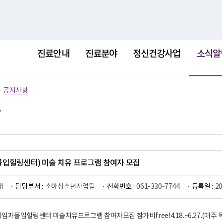
홈
사이트
선
택
진료안내
진료분야
정신건강사업
소식알
됨
>
공지사항
입힐링센터) 미술 치유 프로그램 참여자 모집
래
담당부서 :
소아청소년사업팀
전화번호 :
061-330-7744
등록일 :
2