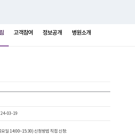
검
검
맵
색
색
어
림
고객참여
정보공개
병원소개
024-03-19