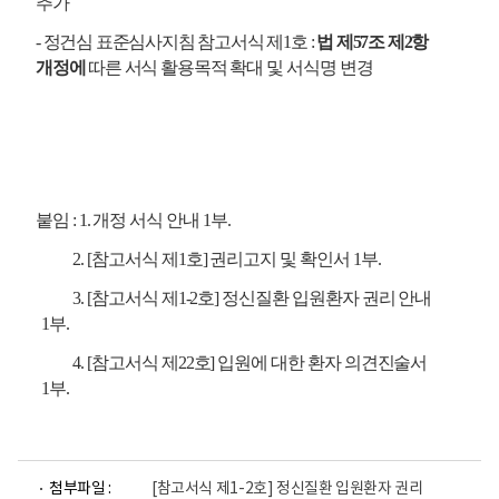
추가
-
정건심 표준심사지침 참고서식 제
1
호
:
법 제
57
조 제
2
항
개정에
따른 서식 활용
목적 확대 및 서식명 변경
붙임
: 1.
개정 서식 안내
1
부
.
2. [
참고서식 제
1
호
]
권리고지 및 확인서
1
부
.
3. [
참고서식 제
1-2
호
]
정신질환 입원환자 권리 안내
1
부
.
4. [
참고서식 제
22
호
]
입원에 대한 환자 의견진술서
1
부
.
파
파
파
파
첨부파일 :
[참고서식 제1-2호] 정신질환 입원환자 권리
일
일
일
일