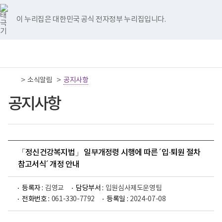
너
국
국
국
국
국
비
립
립
립
립
립
767px
나
나
나
나
나
이 누리집은 대한민국 공식 전자정부 누리집입니다.
이
주
주
주
주
주
하
병
병
병
병
병
원
원
원
원
원
책
전
통
트
페
네
유
인
임
체
합
위
이
이
튜
스
운
메
검
터
스
버
브
타
영
뉴
색
이
북
이
이
그
>
>
소식알림
기
공지사항
동
이
동
동
램
관
동
이
보
공지사항
동
건
복
지
부
국
립
나
「정신건강복지법」 일부개정령 시행에 따른 ´입·퇴원 절차
주
참고서식´ 개정 안내
병
원
로
등록자 :
김영교
담당부서 :
입원심사제도운영팀
고
전화번호 :
061-330-7792
등록일 :
2024-07-08