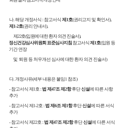
나
.
해당 개정서식
:
참고서식
제
1
호
(
권리고지 및 확인서
),
제
1-2
호
(
권리 안내서
),
제
22
호
(
입원에 대한 환자 의견 진술서
),
정신건강심사위원회 표준심사지침
참고서식
제
1
호
(
입원 등
기간 연장
및
퇴원 등 처우개선 심사에 대한 환자 의견 진술서
)
다
.
개정사유
(
세부 내용은 붙임
1
참조
)
-
참고서식 제
1
호
:
법 제
47
조 제
2
항
후단
신설
에 따른 사항
추가
-
참고서식 제
1-2
호
:
법 제
6
조 제
1
항
후단
신설
에 따른 서식
추가
-
참고서식 제
22
호
:
법 제
47
조 제
2
항
후단
신설
에 다른 서식