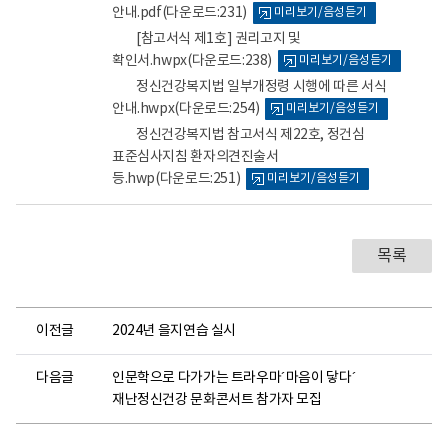
안내.pdf
(다운로드:231)
미리보기/음성듣기
뷰
뷰
뷰
뷰
어
어
어
어
[참고서식 제1호] 권리고지 및
로
로
로
로
확인서.hwpx
(다운로드:238)
미리보기/음성듣기
정신건강복지법 일부개정령 시행에 따른 서식
안내.hwpx
(다운로드:254)
미리보기/음성듣기
정신건강복지법 참고서식 제22호, 정건심
표준심사지침 환자의견진술서
등.hwp
(다운로드:251)
미리보기/음성듣기
목록
이전글
2024년 을지연습 실시
다음글
인문학으로 다가가는 트라우마´마음이 닿다´
재난정신건강 문화콘서트 참가자 모집