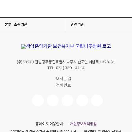
본부 · 소속기관
관련기관
(우)
전남광주통합특별시 나주시 산포면 세남로
58213
1328-31
TEL. 061) 330 - 4114
오시는 길
전화번호
홈페이지 이용안내
개인정보처리방침
2022년도 책임운영기관 종합평가 최우수기관
보건복지부 인증의료기관