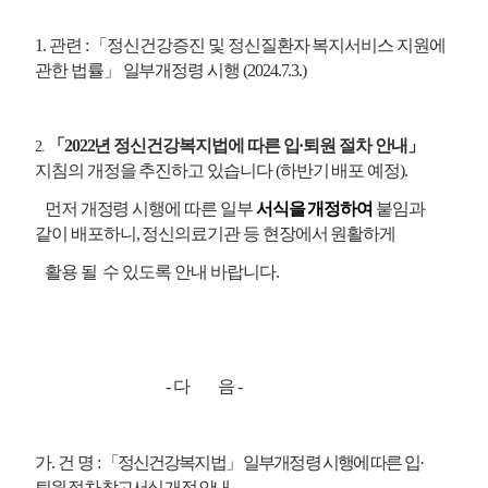
1. 관련
:
「
정신건강증진 및 정신질환자 복지서비스 지원에
관한 법률
」
일부개정령 시행
(2024.7.3.)
「
2022
년 정신건강복지법에 따른 입
·
퇴원 절차 안내
」
2.
지침의 개정을 추진하고 있습니다
(
하반기 배포 예정
).
먼저 개정령 시행에 따른 일부
서식을 개정하여
붙임과
같이 배포하니
,
정신의료기관 등 현장에서 원활하게
활용
될 수 있도록 안내 바랍니다
.
- 다 음 -
가
.
건 명
:
「
정신건강복지법
」
일부개정령 시행에 따른 입
·
퇴원 절차 참고서식 개정 안내