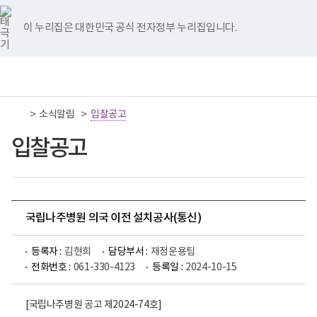
너
국
국
국
국
국
비
립
립
립
립
립
767px
나
나
나
나
나
이 누리집은 대한민국 공식 전자정부 누리집입니다.
이
주
주
주
주
주
하
병
병
병
병
병
원
원
원
원
원
책
전
통
트
페
네
유
인
임
체
합
위
이
이
튜
스
운
메
검
터
스
버
브
타
영
뉴
색
이
북
이
이
그
>
>
소식알림
기
입찰공고
동
이
동
동
램
관
동
이
보
입찰공고
동
건
복
지
부
국
립
나
국립나주병원 의국 이전 설치공사(통신)
주
병
원
등록자 :
김현희
담당부서 :
재정운용팀
로
전화번호 :
061-330-4123
등록일 :
2024-10-15
고
[국립나주병원 공고 제2024-74호]