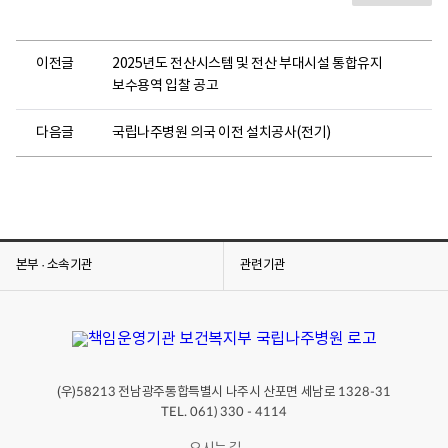
이전글
2025년도 전산시스템 및 전산 부대시설 통합유지
보수용역 입찰 공고
다음글
국립나주병원 의국 이전 설치공사(전기)
본부 · 소속기관
관련기관
(우)
전남광주통합특별시 나주시 산포면 세남로
58213
1328-31
TEL. 061) 330 - 4114