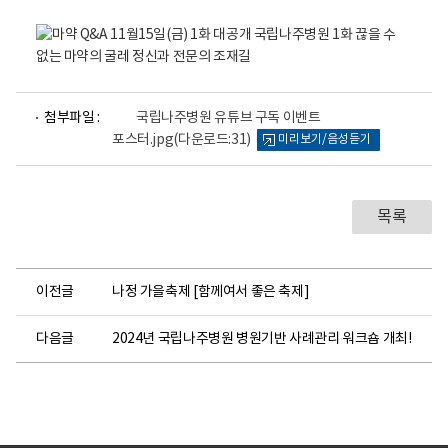
하
고
선
물
받
파
첨부파일 :
국립나주병원 유튜브 구독 이벤트
일
고
포스터.jpg
(다운로드:31)
미리보기/음성듣기
뷰
1
어
1
로
.
1
목록
5
.
(
이전글
나정 가을축제 [함께여서 좋은 축제]
금
)
다음글
2024년 국립나주병원 병원기반 사례관리 워크숍 개최!
~
1
1
.
3