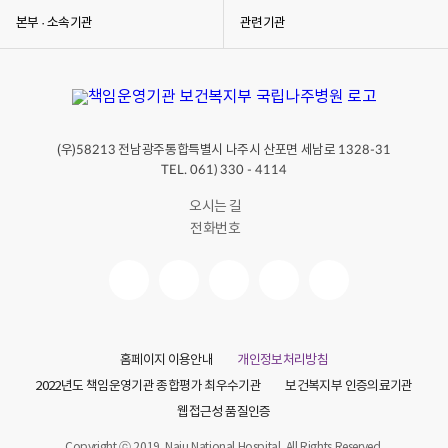
0
본부 · 소속기관
관련기관
.
(
토
)
유
튜
(우)
전남광주통합특별시 나주시 산포면 세남로
58213
1328-31
브
TEL. 061) 330 - 4114
구
독
오시는 길
이
전화번호
벤
트
구
독
,
홈페이지 이용안내
개인정보처리방침
좋
2022년도 책임운영기관 종합평가 최우수기관
보건복지부 인증의료기관
아
웹접근성 품질인증
요
누
Copyright ⓒ 2019. Naju National Hospital. All Rights Reserved.