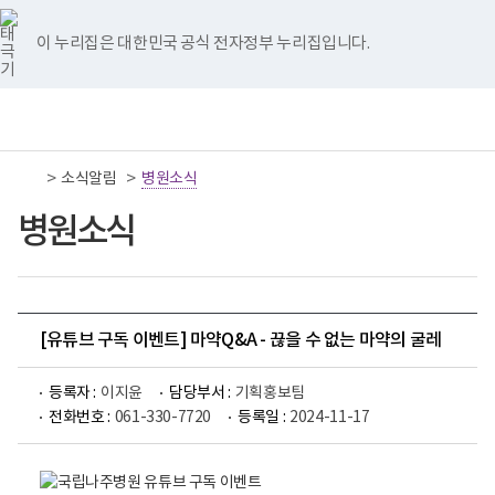
너
국
국
국
국
국
비
립
립
립
립
립
767px
나
나
나
나
나
이 누리집은 대한민국 공식 전자정부 누리집입니다.
이
주
주
주
주
주
하
병
병
병
병
병
원
원
원
원
원
책
전
통
트
페
네
유
인
임
체
합
위
이
이
튜
스
운
메
검
터
스
버
브
타
영
뉴
색
이
북
이
이
그
>
>
소식알림
기
병원소식
동
이
동
동
램
관
동
이
보
병원소식
동
건
복
지
부
국
립
나
[유튜브 구독 이벤트] 마약Q&A - 끊을 수 없는 마약의 굴레
주
병
원
등록자 :
이지윤
담당부서 :
기획홍보팀
로
전화번호 :
061-330-7720
등록일 :
2024-11-17
고
구
독