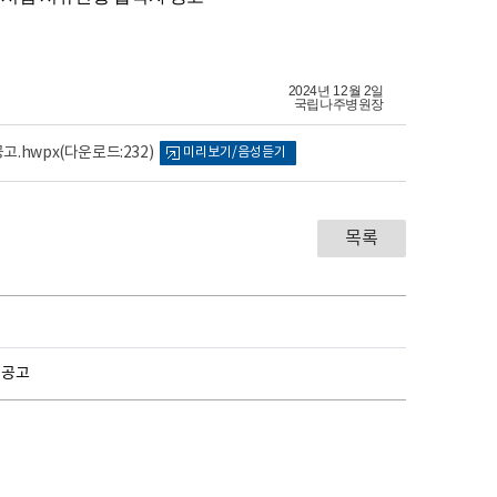
2024년 12월 2일
국립나주병원장
고.hwpx
(다운로드:232)
미리보기/음성듣기
목록
 공고