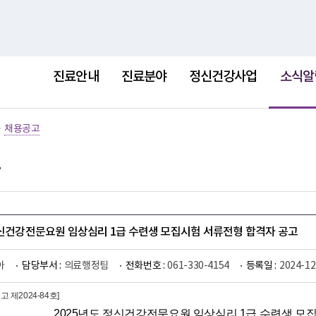
홈
사이트
선
택
진료안내
진료분야
정신건강사업
소식알
됨
>
채용공고
정신건강전문요원 임상심리 1급 수련생 모집시험 서류전형 합격자 공고
아
담당부서 :
의료행정팀
전화번호 :
061-330-4154
등록일 :
2024-12
 제2024-84호]
2025년도 정신건강전문요원 임상심리 1급 수련생 모