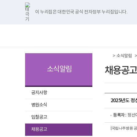
국
국
국
국
국
너
한
파
pdf
플
국
국
국
국
국
립
립
립
립
립
비
글
워
뷰
래
립
립
립
립
립
나
나
나
나
나
1180px
뷰
포
어
시
나
나
나
나
나
이 누리집은 대한민국 공식 전자정부 누리집입니다.
주메뉴 바로가기
보건복지부 홈페이지
주
주
주
주
주
이
어
인
프
뷰
주
주
주
주
주
병
병
병
병
병
상
프
트
로
어
병
병
병
병
병
책
전
원
원
원
원
원
로
뷰
그
프
원
원
원
원
원
임
체
트
페
네
유
인
그
어
램
로
트
페
네
유
인
운
메
위
이
이
튜
스
램
프
다
그
위
이
이
튜
스
영
뉴
터
스
버
브
타
다
로
운
램
터
스
버
브
타
기
이
북
이
이
그
운
그
로
다
이
북
이
이
그
관
동
이
동
동
램
로
램
드
운
동
이
동
동
램
보
>
동
이
드
다
로
동
이
소식알림
건
동
운
드
동
복
로
지
채용공고
소식알림
드
부
국
립
나
주
공지사항
병
2025년도 
원
병원소식
로
고
등록자 :
정선
입찰공고
선
[국립나주병원 공고
채용공고
택