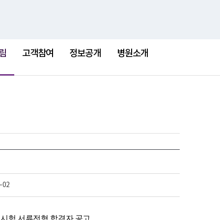
검
검
맵
색
색
어
림
고객참여
정보공개
병원소개
-02
집시험 서류전형 합격자 공고