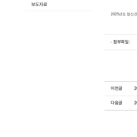
됨
보도자료
2025년도 정신
파
첨부파일 :
일
뷰
어
로
이전글
다음글