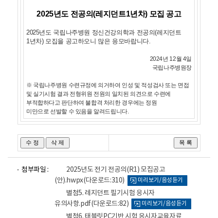
2025년도 전공의(레지던트1년차) 모집 공고
2025
년도 국립나주병원 정신건강의학과 전공의(레지던트
1년차) 모집을 공고하오니 많은 응모바랍니다.
2024년 12월 4일
국립나주병원장
※ 국립나주병원 수련규정에 의거하여 인성 및 적성검사 또는 면접
및 실기시험 결과 전형위원 전원의 일치된 의견으로 수련에
부적합하다고 판단하여 불합격 처리한 경우에는 정원
미만으로 선발할 수 있음을 알려드립니다.
파
파
파
첨부파일 :
2025년도 전기 전공의(R1) 모집공고
일
일
일
(안).hwpx
(다운로드:310)
미리보기/음성듣기
뷰
뷰
뷰
어
어
어
별첨5. 레지던트 필기시험 응시자
로
로
로
유의사항.pdf
(다운로드:82)
미리보기/음성듣기
별첨6. 태블릿PC기반 시험 응시자교육자료