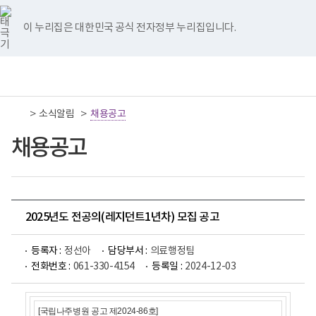
너
국
국
국
국
국
비
립
립
립
립
립
767px
나
나
나
나
나
이 누리집은 대한민국 공식 전자정부 누리집입니다.
이
주
주
주
주
주
하
병
병
병
병
병
원
원
원
원
원
책
전
통
트
페
네
유
인
임
체
합
위
이
이
튜
스
운
메
검
터
스
버
브
타
영
뉴
색
이
북
이
이
그
>
>
소식알림
기
채용공고
동
이
동
동
램
관
동
이
보
채용공고
동
건
복
지
부
국
립
나
2025년도 전공의(레지던트1년차) 모집 공고
주
병
원
등록자 :
정선아
담당부서 :
의료행정팀
로
전화번호 :
061-330-4154
등록일 :
2024-12-03
고
[국립나주병원 공고 제2024-86호]