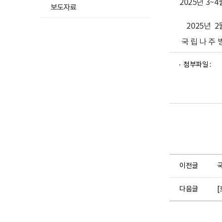
2025년 3
보도자료
2025년 2
국 립 나 주 
파
파
파
첨부파일 :
일
일
일
뷰
뷰
뷰
어
어
어
로
로
로
이전글
다음글