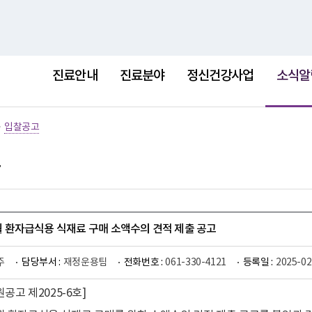
홈
사이트
선
택
진료안내
진료분야
정신건강사업
소식알
됨
>
입찰공고
4월 환자급식용 식재료 구매 소액수의 견적 제출 공고
주
담당부서 :
재정운용팀
전화번호 :
061-330-4121
등록일 :
2025-02
공고 제2025-6호]