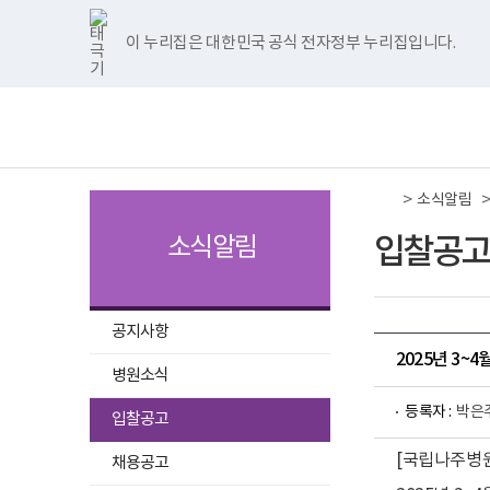
국
국
국
국
국
너
한
파
pdf
플
국
국
국
국
국
립
립
립
립
립
비
글
워
뷰
래
립
립
립
립
립
나
나
나
나
나
1180px
뷰
포
어
시
나
나
나
나
나
이 누리집은 대한민국 공식 전자정부 누리집입니다.
주메뉴 바로가기
보건복지부 홈페이지
주
주
주
주
주
이
어
인
프
뷰
주
주
주
주
주
병
병
병
병
병
상
프
트
로
어
병
병
병
병
병
책
전
원
원
원
원
원
로
뷰
그
프
원
원
원
원
원
임
체
트
페
네
유
인
그
어
램
로
트
페
네
유
인
운
메
위
이
이
튜
스
램
프
다
그
위
이
이
튜
스
영
뉴
터
스
버
브
타
다
로
운
램
터
스
버
브
타
기
이
북
이
이
그
운
그
로
다
이
북
이
이
그
관
동
이
동
동
램
로
램
드
운
동
이
동
동
램
보
>
동
이
드
다
로
동
이
소식알림
건
동
운
드
동
복
로
지
입찰공고
소식알림
드
부
국
립
나
주
공지사항
병
2025년 3~
원
병원소식
로
고
선
등록자 :
박은
입찰공고
택
[국립나주병원
됨
채용공고