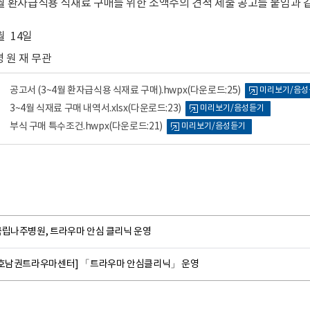
~4월 환자급식용 식재료 구매를 위한 소액수의 견적 제출 공고를 붙임과 
월 14일
병 원 재 무관
공고서 (3~4월 환자급식용 식재료 구매).hwpx
(다운로드:25)
미리보기/음성
3~4월 식재료 구매 내역서.xlsx
(다운로드:23)
미리보기/음성듣기
부식 구매 특수조건.hwpx
(다운로드:21)
미리보기/음성듣기
국립나주병원, 트라우마 안심 클리닉 운영
[호남권트라우마센터] 「트라우마 안심클리닉」 운영