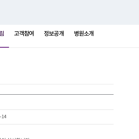
검
검
맵
색
색
어
림
고객참여
정보공개
병원소개
-14