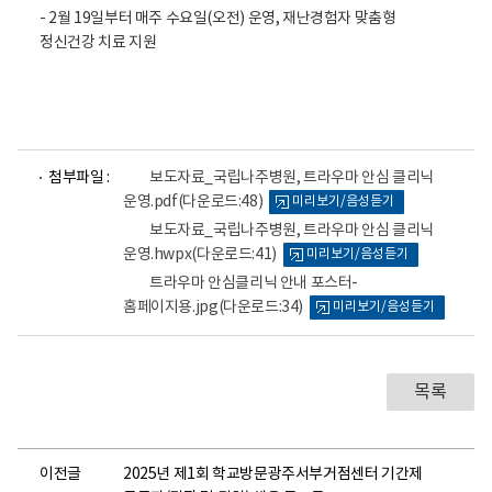
- 2월 19일부터 매주 수요일(오전) 운영, 재난경험자 맞춤형
정신건강 치료 지원
파
파
파
첨부파일 :
보도자료_국립나주병원, 트라우마 안심 클리닉
일
일
일
운영.pdf
(다운로드:48)
미리보기/음성듣기
뷰
뷰
뷰
어
어
어
보도자료_국립나주병원, 트라우마 안심 클리닉
로
로
로
운영.hwpx
(다운로드:41)
미리보기/음성듣기
트라우마 안심클리닉 안내 포스터-
홈페이지용.jpg
(다운로드:34)
미리보기/음성듣기
목록
이전글
2025년 제1회 학교방문광주서부거점센터 기간제