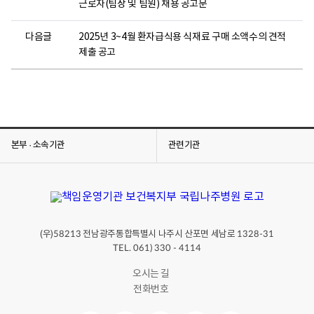
근로자(팀장 및 팀원) 채용 공고문
다음글
2025년 3~4월 환자급식용 식재료 구매 소액수의 견적
제출 공고
본부 · 소속기관
관련기관
(우)
전남광주통합특별시 나주시 산포면 세남로
58213
1328-31
TEL. 061) 330 - 4114
오시는 길
전화번호