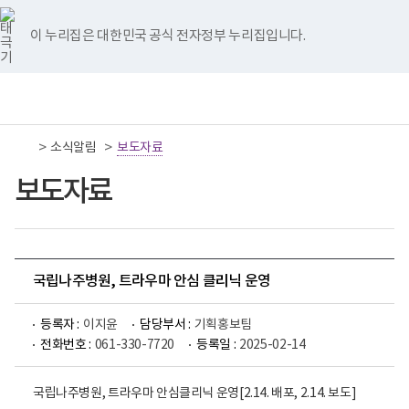
너
국
국
국
국
국
비
립
립
립
립
립
767px
나
나
나
나
나
이 누리집은 대한민국 공식 전자정부 누리집입니다.
이
주
주
주
주
주
하
병
병
병
병
병
원
원
원
원
원
책
전
통
트
페
네
유
인
임
체
합
위
이
이
튜
스
운
메
검
터
스
버
브
타
영
뉴
색
이
북
이
이
그
>
>
소식알림
기
보도자료
동
이
동
동
램
관
동
이
보
보도자료
동
건
복
지
부
국
립
나
국립나주병원, 트라우마 안심 클리닉 운영
주
병
원
등록자 :
이지윤
담당부서 :
기획홍보팀
로
전화번호 :
061-330-7720
등록일 :
2025-02-14
고
국립나주병원, 트라우마 안심클리닉 운영[2.14. 배포, 2.14. 보도]