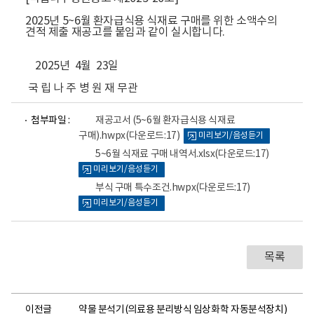
2025년 5~6월 환자급식용 식재료 구매를 위한 소액수의
견적 제출 재공고를 붙임과 같이 실시합니다.
2025년 4월 23일
국 립 나 주 병 원 재 무관
파
파
파
첨부파일 :
재공고서 (5~6월 환자급식용 식재료
일
일
일
구매).hwpx
(다운로드:17)
미리보기/음성듣기
뷰
뷰
뷰
어
어
어
5~6월 식재료 구매 내역서.xlsx
(다운로드:17)
로
로
로
미리보기/음성듣기
부식 구매 특수조건.hwpx
(다운로드:17)
미리보기/음성듣기
목록
이전글
약물 분석기(의료용 분리방식 임상화학 자동분석장치)