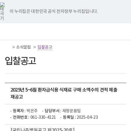
너
국
국
국
국
국
비
립
립
립
립
립
767px
나
나
나
나
나
이 누리집은 대한민국 공식 전자정부 누리집입니다.
이
주
주
주
주
주
하
병
병
병
병
병
원
원
원
원
원
책
전
통
트
페
네
유
인
임
체
합
위
이
이
튜
스
운
메
검
터
스
버
브
타
영
뉴
색
이
북
이
이
그
>
>
소식알림
기
입찰공고
동
이
동
동
램
관
동
이
보
입찰공고
동
건
복
지
부
국
립
나
2025년 5~6월 환자급식용 식재료 구매 소액수의 견적 제출
주
재공고
병
원
로
등록자 :
박은주
담당부서 :
재정운용팀
고
전화번호 :
061-330-4121
등록일 :
2025-04-23
[국립나주병원공고 제2025-20호]