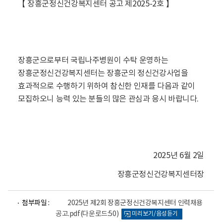
【
장흥군정신건강복지센터 공고 제2025-2호
】
장흥군으로부터 국립나주병원이 수탁 운영하는
장흥군정신건강복지센터는
장흥군의 정신건강사업을
효과적으로 수행하기 위하여 참신한 인재를 다음과 같이
모집하오니 능력 있는 분들의 많은 관심과 응시 바랍니다.
2025년 6월 2일
장흥군정신건강복지센터장
파
파
첨부파일 :
2025년 제2회 장흥군정신건강복지센터 인력채용
일
일
공고.pdf
(다운로드:50)
미리보기/음성듣기
뷰
뷰