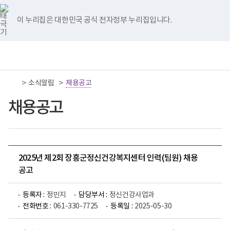
너
국
국
국
국
국
비
립
립
립
립
립
767px
나
나
나
나
나
이 누리집은 대한민국 공식 전자정부 누리집입니다.
이
주
주
주
주
주
하
병
병
병
병
병
원
원
원
원
원
책
전
통
트
페
네
유
인
임
체
합
위
이
이
튜
스
운
메
검
터
스
버
브
타
영
뉴
색
이
북
이
이
그
>
>
소식알림
기
채용공고
동
이
동
동
램
관
동
이
보
채용공고
동
건
복
지
부
국
립
나
2025년 제2회 장흥군정신건강복지센터 인력(팀원) 채용
주
공고
병
원
로
등록자 :
정민지
담당부서 :
정신건강사업과
고
전화번호 :
061-330-7725
등록일 :
2025-05-30