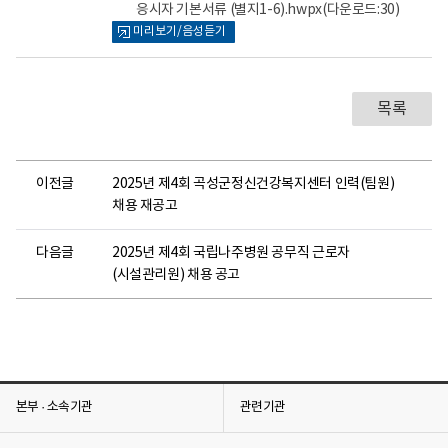
어
어
응시자 기본서류 (별지1-6).hwpx
(다운로드:30)
로
로
미리보기/음성듣기
목록
이전글
2025년 제4회 곡성군정신건강복지센터 인력(팀원)
채용 재공고
다음글
2025년 제4회 국립나주병원 공무직 근로자
(시설관리원) 채용 공고
본부 · 소속기관
관련기관