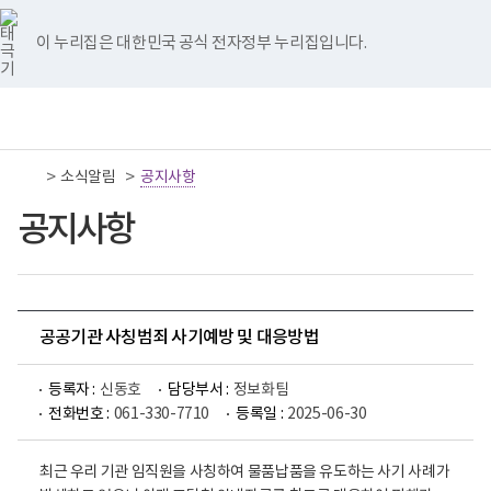
너
국
국
국
국
국
비
립
립
립
립
립
767px
나
나
나
나
나
이 누리집은 대한민국 공식 전자정부 누리집입니다.
이
주
주
주
주
주
하
병
병
병
병
병
원
원
원
원
원
책
전
통
트
페
네
유
인
임
체
합
위
이
이
튜
스
운
메
검
터
스
버
브
타
영
뉴
색
이
북
이
이
그
>
>
소식알림
기
공지사항
동
이
동
동
램
관
동
이
보
공지사항
동
건
복
지
부
국
립
나
공공기관 사칭범죄 사기예방 및 대응방법
주
병
원
등록자 :
신동호
담당부서 :
정보화팀
로
전화번호 :
061-330-7710
등록일 :
2025-06-30
고
최근 우리 기관 임직원을 사칭하여 물품납품을 유도하는 사기 사례가