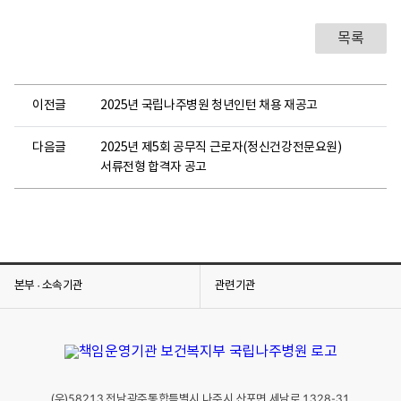
목록
이전글
2025년 국립나주병원 청년인턴 채용 재공고
다음글
2025년 제5회 공무직 근로자(정신건강전문요원)
서류전형 합격자 공고
본부 · 소속기관
관련기관
(우)
전남광주통합특별시 나주시 산포면 세남로
58213
1328-31