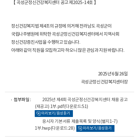
【 곡성군정신건강복지센터 공고 제2025-14호 】
정신건강복지법 제4조의 규정에 의거해 전라남도 곡성군이
국립나주병원에 위탁한 곡성군정신건강복지센터에서
지역사회
정신건강증진사업을 수행하고 있습니다.
아래와 같이 직원을 모집하고자 하오니 많은 관심과 지원 바랍니다.
2025년 6월 26일
곡성군정신건강복지센터장
파
파
첨부파일 :
2025년 제4회 곡성군정신건강복지센터 채용 공고
일
일
(재공고) 1부.pdf
(다운로드:51)
뷰
뷰
미리보기/음성듣기
어
어
로
로
응시자 기본서류 제출목록 및 양식(별지1-7)
1부.hwp
(다운로드:28)
미리보기/음성듣기