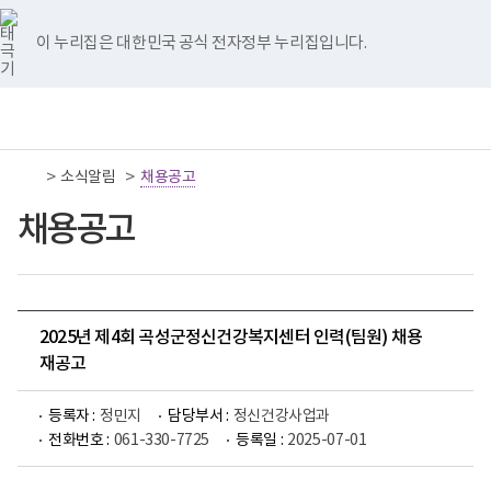
너
국
국
국
국
국
비
립
립
립
립
립
767px
나
나
나
나
나
이 누리집은 대한민국 공식 전자정부 누리집입니다.
이
주
주
주
주
주
하
병
병
병
병
병
원
원
원
원
원
책
전
통
트
페
네
유
인
임
체
합
위
이
이
튜
스
운
메
검
터
스
버
브
타
영
뉴
색
이
북
이
이
그
>
>
소식알림
기
채용공고
동
이
동
동
램
관
동
이
보
채용공고
동
건
복
지
부
국
립
나
2025년 제4회 곡성군정신건강복지센터 인력(팀원) 채용
주
재공고
병
원
로
등록자 :
정민지
담당부서 :
정신건강사업과
고
전화번호 :
061-330-7725
등록일 :
2025-07-01