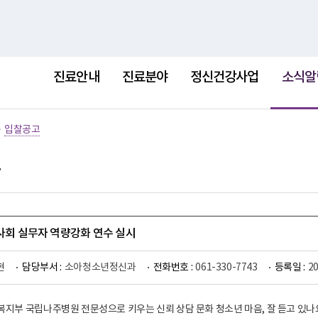
홈
사이트
선
택
진료안내
진료분야
정신건강사업
소식알
됨
>
입찰공고
역사회 실무자 역량강화 연수 실시
현
담당부서 :
소아청소년정신과
전화번호 :
061-330-7743
등록일 :
2