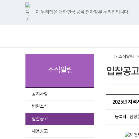
국
국
국
국
국
너
한
파
pdf
플
국
국
국
국
국
립
립
립
립
립
비
글
워
뷰
래
립
립
립
립
립
나
나
나
나
나
1180px
뷰
포
어
시
나
나
나
나
나
이 누리집은 대한민국 공식 전자정부 누리집입니다.
주메뉴 바로가기
보건복지부 홈페이지
주
주
주
주
주
이
어
인
프
뷰
주
주
주
주
주
병
병
병
병
병
상
프
트
로
어
병
병
병
병
병
책
전
원
원
원
원
원
로
뷰
그
프
원
원
원
원
원
임
체
트
페
네
유
인
그
어
램
로
트
페
네
유
인
운
메
위
이
이
튜
스
램
프
다
그
위
이
이
튜
스
영
뉴
터
스
버
브
타
다
로
운
램
터
스
버
브
타
기
이
북
이
이
그
운
그
로
다
이
북
이
이
그
관
동
이
동
동
램
로
램
드
운
동
이
동
동
램
보
>
동
이
드
다
로
동
이
소식알림
건
동
운
드
동
복
로
지
입찰공고
소식알림
드
부
국
립
나
주
공지사항
병
2025년 지
원
병원소식
로
고
선
등록자 :
전창
입찰공고
택
됨
채용공고