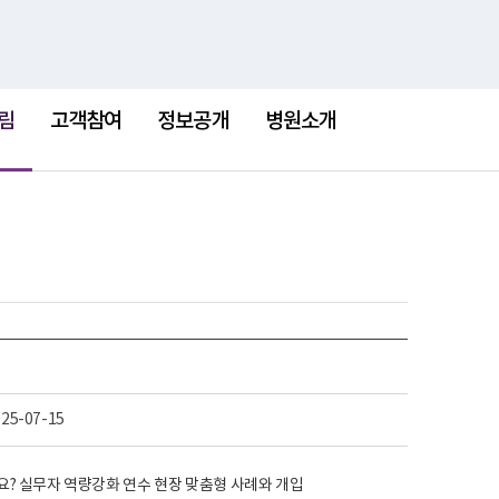
검
검
맵
색
색
어
림
고객참여
정보공개
병원소개
025-07-15