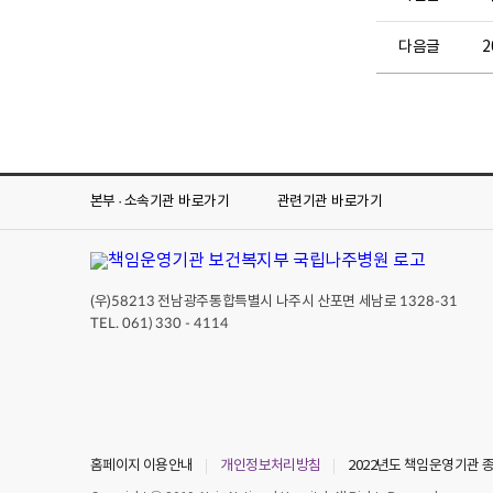
정
.
신
3
다음글
건
.
강
1
회
1
복
.
력
(
(
화
B
본부 · 소속기관
바로가기
관련기관
바로가기
)
R
~
S
1
)
2
5
(우)
전남광주통합특별시 나주시 산포면 세남로
58213
1328-31
.
.
TEL. 061) 330 - 4114
(
4
수
1
)
%
[
향
2
상
차
홈페이지 이용안내
개인정보처리방침
2022년도 책임운영기관
이
]
번