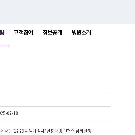
검
검
맵
색
색
어
림
고객참여
정보공개
병원소개
025-07-18