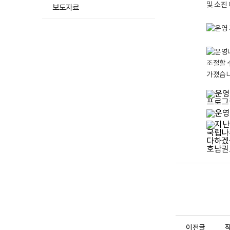
개
결
보도자료
요
과
만
운
족
영
도
일
조
정
사
(
9
총
6
1
.
3
9
회
점
)
(
[
1
1
0
차
0
]
점
2
만
0
점
2
)
5
이전글
작