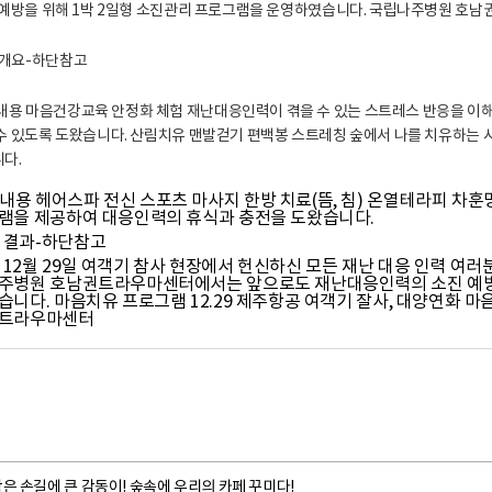
은 손길에 큰 감동이! 숲속에 우리의 카페 꾸미다!