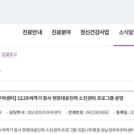
홈
사이트
선
택
진료안내
진료분야
정신건강사업
소식알
됨
>
입찰공고
마센터] 12.29 여객기 참사 현장대응인력 소진관리 프로그램 운영
우
담당부서 :
호남권트라우마센터
전화번호 :
0613304262
등록일 :
2