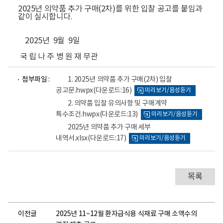
2025년 의약품 추가 구매(2차)를 위한 입찰 공고를 붙임과
같이 실시합니다.
2025년 9월 9일
국 립 나 주 병 원 재 무관
파
파
파
첨부파일 :
1. 2025년 의약품 추가 구매(2차) 입찰
일
일
일
공고문.hwpx
(다운로드:16)
미리보기/음성듣기
뷰
뷰
뷰
어
어
어
2. 의약품 입찰 유의사항 및 구매계약
로
로
로
특수조건.hwpx
(다운로드:13)
미리보기/음성듣기
2025년 의약품 추가 구매 세부
내역서.xlsx
(다운로드:17)
미리보기/음성듣기
목록
이전글
2025년 11~12월 환자급식용 식재료 구매 소액수의