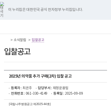
너
국
국
국
국
국
비
립
립
립
립
립
767px
나
나
나
나
나
이 누리집은 대한민국 공식 전자정부 누리집입니다.
이
주
주
주
주
주
하
병
병
병
병
병
원
원
원
원
원
책
전
통
트
페
네
유
인
임
체
합
위
이
이
튜
스
운
메
검
터
스
버
브
타
영
뉴
색
이
북
이
이
그
>
>
소식알림
기
입찰공고
동
이
동
동
램
관
동
이
보
입찰공고
동
건
복
지
부
국
립
나
2025년 의약품 추가 구매(2차) 입찰 공고
주
병
원
등록자 :
최온주
담당부서 :
재정운용팀
로
전화번호 :
061-330-4149
등록일 :
2025-09-09
고
[
국립나주병원공고 제2025-44호]