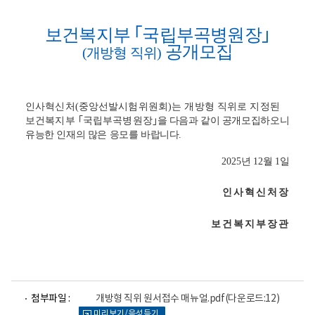
보건복지부
｢
국립부곡병원장
｣
공개모집
(
개방형 직위
)
인사혁신처
(
중앙선발시험위원회
)
는 개방형 직위로 지정된
보건복지부
｢
국립부곡병원장
｣
을 다음과 같이 공개모집하오니
유능한 인재의 많은 응모를 바랍니다
.
2025
년
12
월
1
일
인사혁신처장
보건복지부
장관
파
파
파
파
첨부파일 :
개방형 직위 원서접수 매뉴얼.pdf
(다운로드:12)
일
일
일
일
미리보기/음성듣기