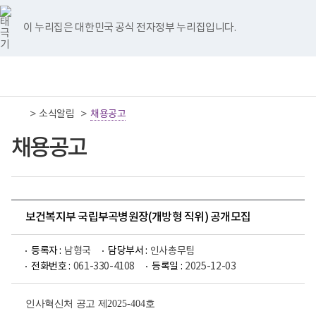
너
국
국
국
국
국
비
립
립
립
립
립
767px
나
나
나
나
나
이 누리집은 대한민국 공식 전자정부 누리집입니다.
이
주
주
주
주
주
하
병
병
병
병
병
원
원
원
원
원
책
전
통
트
페
네
유
인
임
체
합
위
이
이
튜
스
운
메
검
터
스
버
브
타
영
뉴
색
이
북
이
이
그
>
>
소식알림
기
채용공고
동
이
동
동
램
관
동
이
보
채용공고
동
건
복
지
부
국
립
나
보건복지부 국립부곡병원장(개방형 직위) 공개모집
주
병
원
등록자 :
남형국
담당부서 :
인사총무팀
로
전화번호 :
061-330-4108
등록일 :
2025-12-03
고
인사혁신처 공고 제
2025-404
호