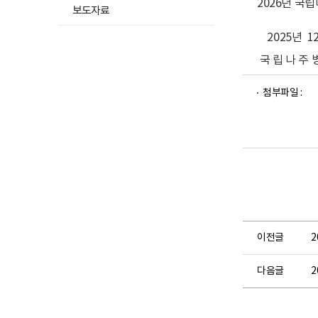
2026년 국
보도자료
2025년 1
국 립 나 주 
파
파
파
첨부파일 :
일
일
일
뷰
뷰
뷰
어
어
어
로
로
로
이전글
2
다음글
2