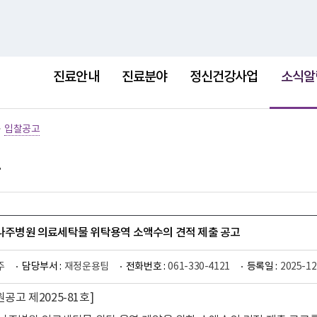
홈
사이트
선
택
진료안내
진료분야
정신건강사업
소식알
됨
>
입찰공고
립나주병원 의료세탁물 위탁용역 소액수의 견적 제출 공고
주
담당부서 :
재정운용팀
전화번호 :
061-330-4121
등록일 :
2025-12
공고 제2025-81호]