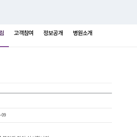
검
검
맵
색
색
어
림
고객참여
정보공개
병원소개
-09