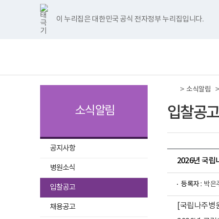
국
국
국
국
국
너
한
파
pdf
플
국
국
국
국
국
립
립
립
립
립
비
글
워
뷰
래
립
립
립
립
립
나
나
나
나
나
1180px
뷰
포
어
시
나
나
나
나
나
이 누리집은 대한민국 공식 전자정부 누리집입니다.
주메뉴 바로가기
보건복지부 홈페이지
주
주
주
주
주
이
어
인
프
뷰
주
주
주
주
주
병
병
병
병
병
상
프
트
로
어
병
병
병
병
병
책
전
원
원
원
원
원
로
뷰
그
프
원
원
원
원
원
임
체
트
페
네
유
인
그
어
램
로
트
페
네
유
인
운
메
위
이
이
튜
스
램
프
다
그
위
이
이
튜
스
영
뉴
터
스
버
브
타
다
로
운
램
터
스
버
브
타
기
이
북
이
이
그
운
그
로
다
이
북
이
이
그
관
동
이
동
동
램
로
램
드
운
동
이
동
동
램
보
>
동
이
드
다
로
동
이
소식알림
건
동
운
드
동
복
로
지
입찰공고
소식알림
드
부
국
립
나
주
공지사항
병
2026년 국
원
병원소식
로
고
선
등록자 :
박은
입찰공고
택
[국립나주병원
됨
채용공고