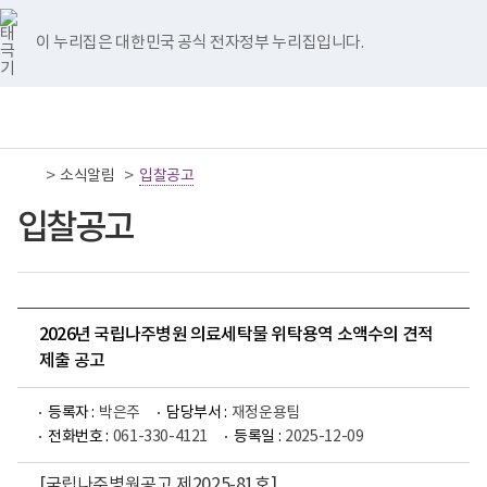
너
국
국
국
국
국
비
립
립
립
립
립
767px
나
나
나
나
나
이 누리집은 대한민국 공식 전자정부 누리집입니다.
이
주
주
주
주
주
하
병
병
병
병
병
원
원
원
원
원
책
전
통
트
페
네
유
인
임
체
합
위
이
이
튜
스
운
메
검
터
스
버
브
타
영
뉴
색
이
북
이
이
그
>
>
소식알림
기
입찰공고
동
이
동
동
램
관
동
이
보
입찰공고
동
건
복
지
부
국
립
나
2026년 국립나주병원 의료세탁물 위탁용역 소액수의 견적
주
제출 공고
병
원
로
등록자 :
박은주
담당부서 :
재정운용팀
고
전화번호 :
061-330-4121
등록일 :
2025-12-09
[국립나주병원공고 제2025-81호]