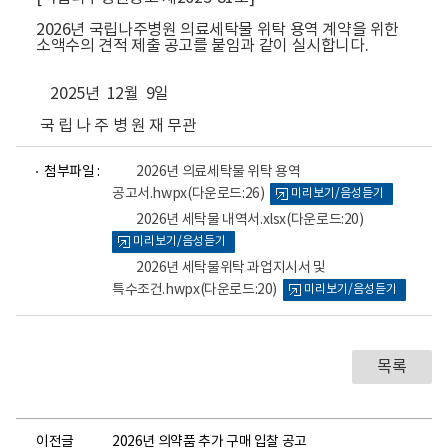
2026년 국립나주병원 의료세탁물 위탁 용역 계약을 위한
소액수의 견적 제출 공고를 붙임과 같이 실시합니다.
2025년 12월 9일
국 립 나 주 병 원 재 무관
파
파
파
첨부파일 :
2026년 의료세탁물 위탁 용역
일
일
일
공고서.hwpx
(다운로드:26)
미리보기/음성듣기
뷰
뷰
뷰
어
어
어
2026년 세탁물 내역서.xlsx
(다운로드:20)
로
로
로
미리보기/음성듣기
2026년 세탁물위탁 과업지시서 및
특수조건.hwpx
(다운로드:20)
미리보기/음성듣기
목록
이전글
2026년 의약품 추가 구매 입찰 공고