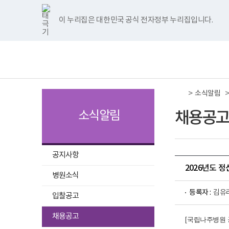
국
국
국
국
국
너
한
파
pdf
플
국
국
국
국
국
립
립
립
립
립
비
글
워
뷰
래
립
립
립
립
립
나
나
나
나
나
1180px
뷰
포
어
시
나
나
나
나
나
이 누리집은 대한민국 공식 전자정부 누리집입니다.
주메뉴 바로가기
보건복지부 홈페이지
주
주
주
주
주
이
어
인
프
뷰
주
주
주
주
주
병
병
병
병
병
상
프
트
로
어
병
병
병
병
병
책
전
원
원
원
원
원
로
뷰
그
프
원
원
원
원
원
임
체
트
페
네
유
인
그
어
램
로
트
페
네
유
인
운
메
위
이
이
튜
스
램
프
다
그
위
이
이
튜
스
영
뉴
터
스
버
브
타
다
로
운
램
터
스
버
브
타
기
이
북
이
이
그
운
그
로
다
이
북
이
이
그
관
동
이
동
동
램
로
램
드
운
동
이
동
동
램
보
>
동
이
드
다
로
동
이
소식알림
건
동
운
드
동
복
로
지
채용공고
소식알림
드
부
국
립
나
주
공지사항
병
2026년도 
원
병원소식
로
고
등록자 :
김유
입찰공고
선
채용공고
[
국립나주병원 
택