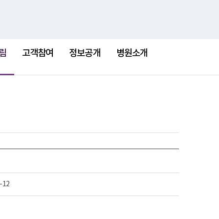
검
검
맵
색
색
어
림
고객참여
정보공개
병원소개
-12