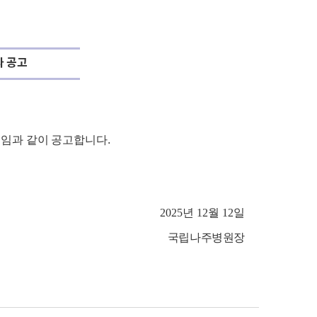
자 공고
붙임과 같이 공고합니다
.
2025
년
12
월
12
일
국립나주병원장