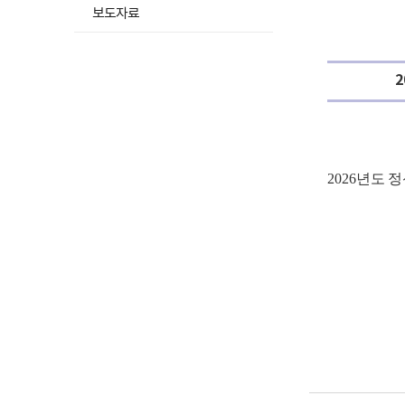
됨
보도자료
2
2026
년도
정
파