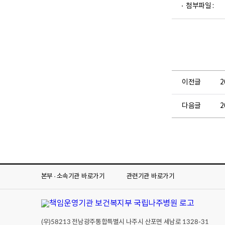
첨부파일 :
일
뷰
어
로
이전글
2
다음글
본부 · 소속기관
바로가기
관련기관
바로가기
(우)
전남광주통합특별시 나주시 산포면 세남로
58213
1328-31