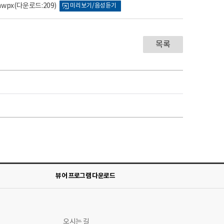
wpx
(다운로드:209)
미리보기/음성듣기
목록
뷰어 프로그램 다운로드
오시는 길