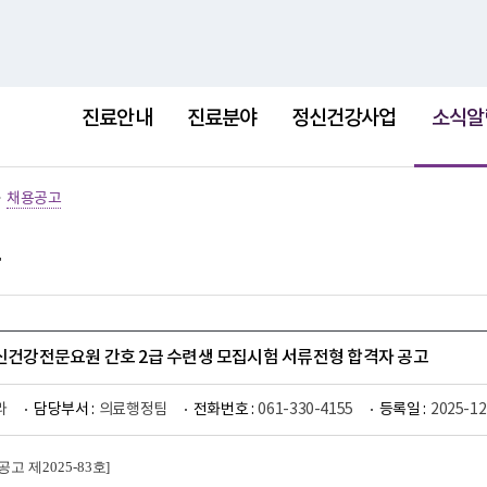
홈
사이트
선
택
진료안내
진료분야
정신건강사업
소식알
됨
>
채용공고
정신건강전문요원 간호 2급 수련생 모집시험 서류전형 합격자 공고
라
담당부서 :
의료행정팀
전화번호 :
061-330-4155
등록일 :
2025-12
공고 제
2025-83
호
]