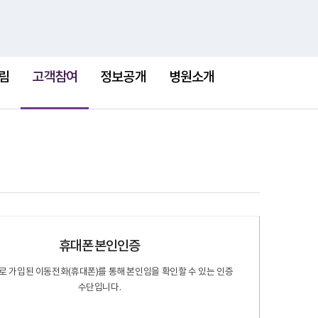
검
검
맵
색
색
어
선
택
림
고객참여
정보공개
병원소개
됨
휴대폰 본인인증
 가입된 이동전화(휴대폰)를 통해 본인임을 확인할 수 있는 인증
수단입니다.