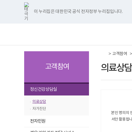
국
국
국
국
국
너
한
파
pdf
플
국
국
국
국
국
립
립
립
립
립
비
글
워
뷰
래
립
립
립
립
립
나
나
나
나
나
1180px
뷰
포
어
시
나
나
나
나
나
이 누리집은 대한민국 공식 전자정부 누리집입니다.
주메뉴 바로가기
보건복지부 홈페이지
주
주
주
주
주
이
어
인
프
뷰
주
주
주
주
주
병
병
병
병
병
상
프
트
로
어
병
병
병
병
병
책
전
원
원
원
원
원
로
뷰
그
프
원
원
원
원
원
임
체
트
페
네
유
인
그
어
램
로
트
페
네
유
인
운
메
위
이
이
튜
스
램
프
다
그
위
이
이
튜
스
영
뉴
터
스
버
브
타
다
로
운
램
터
스
버
브
타
기
이
북
이
이
그
운
그
로
다
이
북
이
이
그
관
동
이
동
동
램
로
램
드
운
동
이
동
동
램
보
>
동
이
드
다
로
동
이
고객참여
건
동
운
드
동
복
로
지
의료상담
고객참여
드
부
국
립
나
선
닫
주
정신건강상담실
병
택
기
원
됨
로
선
의료상담
고
택
선
자가진단
본인 명의의 
됨
택
열
서만 활용됩니
됨
전자민원
기