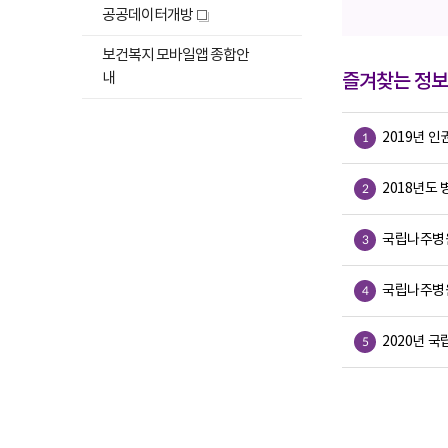
창
열
공공데이터개방
새
기
창
보건복지 모바일앱 종합안
즐겨찾는 정
내
1
2019년 
2
2018년도
3
국립나주병
4
국립나주병원
5
2020년 