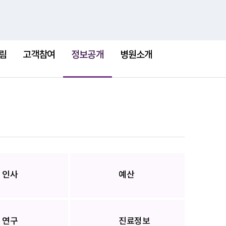
검
검
맵
색
색
어
선
택
림
고객참여
정보공개
병원소개
됨
인사
예산
연구
진료정보