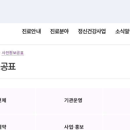
홈
사이트
진료안내
진료분야
정신건강사업
소식알
>
사전정보공표
공표
전체
기관운영
계약
사업·홍보