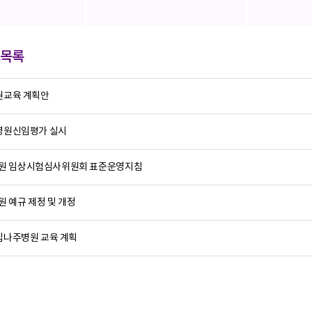
보목록
인권교육 계획안
 병원신임평가 실시
원 임상시험심사위원회 표준운영지침
 예규 제정 및 개정
국립나주병원 교육 계획