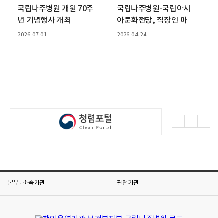
국립나주병원 개원 70주
국립나주병원-국립아시
년 기념행사 개최
아문화전당, 직장인 마
음건강 증진을 위한 업
2026-07-01
2026-04-24
무협약 체결
배
배
배
너
너
너
모
모
모
음
음
음
이
일
다
전
시
음
보
정
보
기
지
기
본부 · 소속기관
관련기관