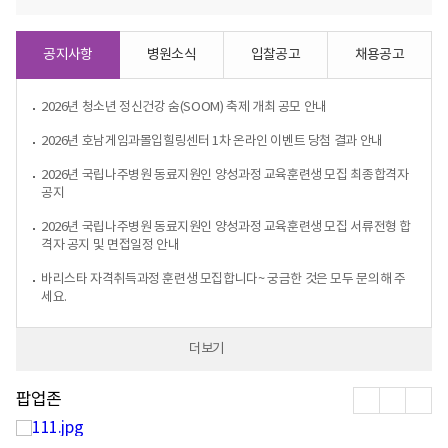
공지사항
병원소식
입찰공고
채용공고
2026년 청소년 정신건강 숨(SOOM) 축제 개최 공모 안내
2026년 호남게임과몰입힐링센터 1차 온라인 이벤트 당첨 결과 안내
2026년 국립나주병원 동료지원인 양성과정 교육훈련생 모집 최종합격자
공지
2026년 국립나주병원 동료지원인 양성과정 교육훈련생 모집 서류전형 합
격자 공지 및 면접일정 안내
바리스타 자격취득과정 훈련생 모집합니다~ 궁금한 것은 모두 문의해 주
세요.
더보기
팝
팝
팝
팝업존
업
업
업
존
존
존
이
일
다