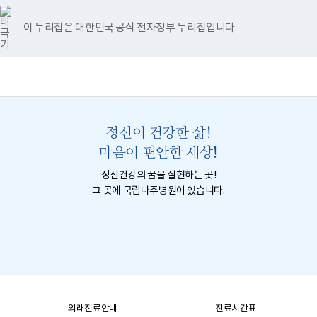
너
국
국
국
국
국
비
립
립
립
립
립
767px
나
나
나
나
나
이 누리집은 대한민국 공식 전자정부 누리집입니다.
이
주
주
주
주
주
하
병
병
병
병
병
원
원
원
원
원
책
전
통
트
페
네
유
인
임
체
합
위
이
이
튜
스
운
메
검
터
스
버
브
타
영
뉴
색
이
북
이
이
그
기
동
이
동
동
램
관
정신이 건강한 삶!
동
이
보
동
건
마음이 편안한 세상!
복
지
정신건강의 꿈을 실현하는 곳!
부
그 곳에 국립나주병원이 있습니다.
국
립
나
주
병
원
로
고
외래진료안내
진료시간표